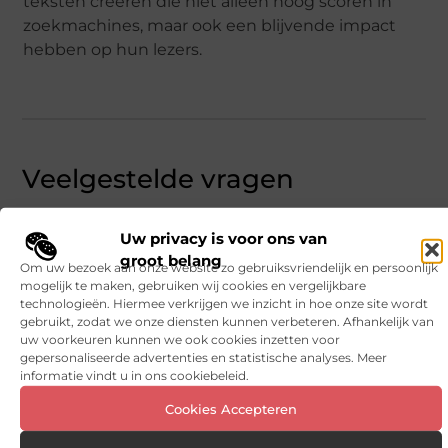
teksten creëren die niet alleen hoog scoren in
zoekmachines, maar ook een blijvende impact
hebben op hun lezers.
Veelgestelde vragen
Is SEO-geoptimaliseerde teksten schrijven
▼
Uw privacy is voor ons van
kunst of wetenschap?
groot belang
Om uw bezoek aan onze website zo gebruiksvriendelijk en persoonlijk
mogelijk te maken, gebruiken wij cookies en vergelijkbare
technologieën. Hiermee verkrijgen we inzicht in hoe onze site wordt
Wat is over-optimalisatie en waarom is het
▼
gebruikt, zodat we onze diensten kunnen verbeteren. Afhankelijk van
schadelijk?
uw voorkeuren kunnen we ook cookies inzetten voor
gepersonaliseerde advertenties en statistische analyses. Meer
informatie vindt u in ons cookiebeleid.
Hoe zorg ik ervoor dat mijn content zowel
▼
Cookies Accepteren
mooi geschreven als SEO-vriendelijk is?