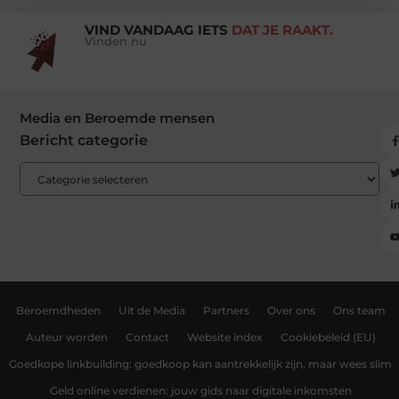
VIND VANDAAG IETS
DAT JE RAAKT.
Vinden nu
Media en Beroemde mensen
Bericht categorie
Beroemdheden
Uit de Media
Partners
Over ons
Ons team
Auteur worden
Contact
Website index
Cookiebeleid (EU)
Goedkope linkbuilding: goedkoop kan aantrekkelijk zijn, maar wees slim
Geld online verdienen: jouw gids naar digitale inkomsten