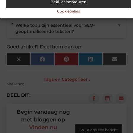
Bekijk Voorkeuren
Wat gebeurt er als ik SEO-principes negeer?
▼
Cookiebeleid
Welke tools zijn essentieel voor SEO-
▼
geoptimaliseerde teksten?
Goed artikel? Deel hem dan op:
X
Facebook
Pinterest
LinkedIn
Email
(Twitter)
Tags en Categorieën:
Marketing
DEEL DIT:
Begin vandaag nog
met bloggen op
Vinden nu
Stuur ons een bericht