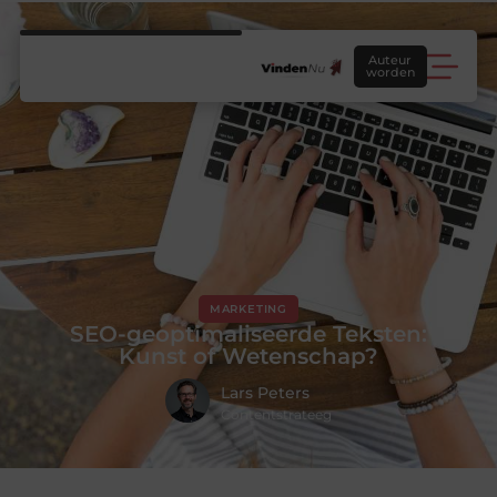
Auteur
worden
MARKETING
SEO-geoptimaliseerde Teksten:
Kunst of Wetenschap?
Lars Peters
Contentstrateeg