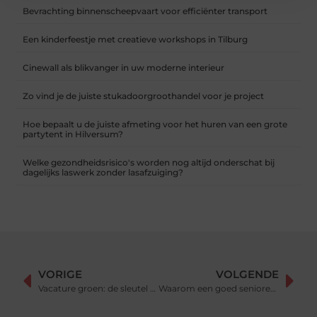
Bevrachting binnenscheepvaart voor efficiënter transport
Een kinderfeestje met creatieve workshops in Tilburg
Cinewall als blikvanger in uw moderne interieur
Zo vind je de juiste stukadoorgroothandel voor je project
Hoe bepaalt u de juiste afmeting voor het huren van een grote
partytent in Hilversum?
Welke gezondheidsrisico's worden nog altijd onderschat bij
dagelijks laswerk zonder lasafzuiging?
VORIGE
VOLGENDE
Vacature groen: de sleutel tot een duurzame arbeidsmarkt
Waarom een goed seniorenbed zo belangrijk is