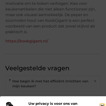
motivatie om te koken verhogen. Kies voor
keukenartikelen die niet alleen functioneel zijn,
maar ook visueel aantrekkelijk. De peper en
zoutmolen hout van KookGigant is een perfect
voorbeeld van een product dat zowel stijlvol als
praktisch is.
https://kookgigant.nl/
Veelgestelde vragen
Hoe begin ik met het efficiënt inrichten van
▼
mijn keuken?
Welke strategie helpt mij om snel wat ik
▼
Uw privacy is voor ons van
nodig heb te vinden in de keuken?