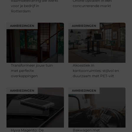
Raambelettering die werkt
Online opvallen in een
voor je bedrijf in
concurrerende markt
Rotterdam
AANBIEDINGEN
AANBIEDINGEN
Transformeer jouw tuin
Akoestiek in
met perfecte
kantoorruimtes: stijlvol en
overkappingen
duurzaam met PET-vilt
AANBIEDINGEN
AANBIEDINGEN
Hyva Magento: De
Bakwagen met