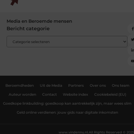
Media en Beroemde mensen
Bericht categorie
Beroemdheden
Uit de Media
Partners
Over ons
Ons team
Auteur worden
Contact
Website index
Cookiebeleid (EU)
Goedkope linkbuilding: goedkoop kan aantrekkelijk zijn, maar wees slim
Geld online verdienen: jouw gids naar digitale inkomsten
www.vindennu.nl.
All Rights Reserved © 2025