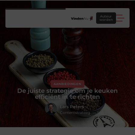
Auteur
worden
AANBIEDINGEN
De juiste strategie om je keuken
efficiënt in te richten
Lars Peters
Contentstrateeg