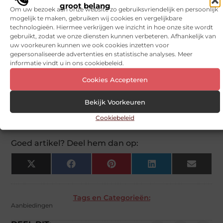
groot belang
Om uw bezoek aan onze website zo gebruiksvriendelijk en persoonlijk
mogelijk te maken, gebruiken wij cookies en vergelijkbare
Hoe organiseer ik mijn keukenkastjes het
▼
technologieën. Hiermee verkrijgen we inzicht in hoe onze site wordt
gebruikt, zodat we onze diensten kunnen verbeteren. Afhankelijk van
beste?
uw voorkeuren kunnen we ook cookies inzetten voor
gepersonaliseerde advertenties en statistische analyses. Meer
informatie vindt u in ons cookiebeleid.
Wat kan ik doen als ik weinig opbergruimte
▼
in mijn keuken heb?
Cookies Accepteren
Bekijk Voorkeuren
Is het belangrijk hoe mijn keuken eruit ziet
▼
naast dat het functioneel is?
Cookiebeleid
Goed artikel? Deel hem dan op:
X
Facebook
Pinterest
LinkedIn
Email
(Twitter)
Tags en Categorieën:
Aanbiedingen