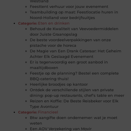
Westland
Feesttent verhuur voor jouw evenement
Teambuilding op maat: Feestlocatie huren in
Noord-Holland voor bedrijfsuitjes
Eten en drinken
Categorie:
Behoud de Kwaliteit van Veevoedermiddelen
door Juiste Graanopslag
De beste voordeelverpakkingen van onze
pistache voor de horeca
De Magie van Een Drank Cateraar: Het Geheim
Achter Elk Geslaagd Evenement
Er is tegenwoordig een groot aanbod in
maaltijdboxen
Feestje op de planning? Bestel een complete
BBQ-catering thuis!
Heerlijke broodjes op kantoor
Ontdek de verschillende stijlen van private
dining: pop-up restaurants, chef's table en meer
Reizen en Koffie: De Beste Reisbeker voor Elk
Type Avontuur
Financieel
Categorie:
Btw aangifte doen ondernemer: wat je moet
weten
Een AOV Verzekering van Movir