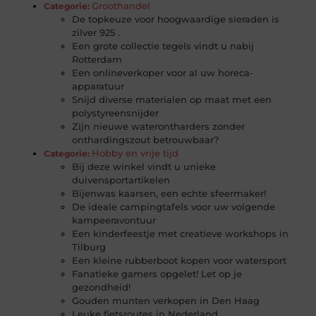
Groothandel
Categorie:
De topkeuze voor hoogwaardige sieraden is
zilver 925 .
Een grote collectie tegels vindt u nabij
Rotterdam
Een onlineverkoper voor al uw horeca-
apparatuur
Snijd diverse materialen op maat met een
polystyreensnijder
Zijn nieuwe waterontharders zonder
onthardingszout betrouwbaar?
Hobby en vrije tijd
Categorie:
Bij deze winkel vindt u unieke
duivensportartikelen
Bijenwas kaarsen, een echte sfeermaker!
De ideale campingtafels voor uw volgende
kampeeravontuur
Een kinderfeestje met creatieve workshops in
Tilburg
Een kleine rubberboot kopen voor watersport
Fanatieke gamers opgelet! Let op je
gezondheid!
Gouden munten verkopen in Den Haag
Leuke fietsroutes in Nederland