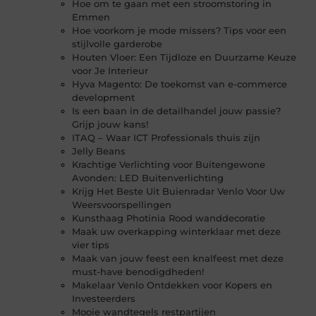
Hoe om te gaan met een stroomstoring in
Emmen
Hoe voorkom je mode missers? Tips voor een
stijlvolle garderobe
Houten Vloer: Een Tijdloze en Duurzame Keuze
voor Je Interieur
Hyva Magento: De toekomst van e-commerce
development
Is een baan in de detailhandel jouw passie?
Grijp jouw kans!
ITAQ – Waar ICT Professionals thuis zijn
Jelly Beans
Krachtige Verlichting voor Buitengewone
Avonden: LED Buitenverlichting
Krijg Het Beste Uit Buienradar Venlo Voor Uw
Weersvoorspellingen
Kunsthaag Photinia Rood wanddecoratie
Maak uw overkapping winterklaar met deze
vier tips
Maak van jouw feest een knalfeest met deze
must-have benodigdheden!
Makelaar Venlo Ontdekken voor Kopers en
Investeerders
Mooie wandtegels restpartijen