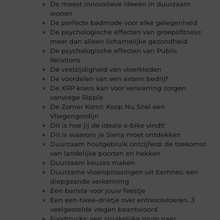
De meest innovatieve ideeën in duurzaam
wonen
De perfecte badmode voor elke gelegenheid
De psychologische effecten van groepsfitness:
meer dan alleen lichamelijke gezondheid
De psychologische effecten van Public
Relations
De veelzijdigheid van vloerkleden
De voordelen van een extern bedrijf
De XRP koers kan voor verwarring zorgen
vanwege Ripple
De Zomer Komt: Koop Nu Snel een
Vliegengordijn
Dit is hoe jij de ideale e-bike vindt!
Dit is waarom je Siena moet ontdekken
Duurzaam houtgebruik ontcijferd: de toekomst
van landelijke poorten en hekken
Duurzaam keuzes maken
Duurzame vloeroplossingen uit Eemnes: een
diepgaande verkenning
Een barista voor jouw feestje
Een een-twee-drietje over entresolvloeren. 3
veelgestelde vragen beantwoord
Foodtrucks: een smakelijke route naar