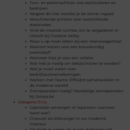
Tuin- en parkmachines voor particulieren en
bedrijven
Vergeet dit niet voordat je de zomer ingaat!
Verschillende printers voor verschillende
doeleindes
Vind de mooiste ruimtes om te vergaderen in
Utrecht bij Creative Valley
Waar u op moet letten bij een vloerweegschaal
Waarom kiezen voor een bouwkundig
zwembad?
Wanneer kies je voor een rollator
Wat heb je nodig om tekstschrijver te worden?
Wat je moet weten over
bedrijfsautoverzekeringen
Werken met Teams: Efficiënt samenwerken in
de moderne wereld
Zonnepanelen nodig? Voordelige zonnepanelen
bij Soloya.be
Blog
Categorie:
Cabriodak vervangen of repareren: wanneer
loont wat?
Cinewall als blikvanger in uw moderne
interieur
Dit moet je weten als je een dakkapel wilt