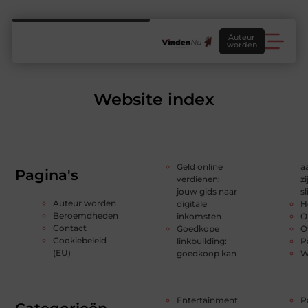
Auteur
worden
Website index
Geld online
a
Pagina's
verdienen:
z
jouw gids naar
s
Auteur worden
digitale
H
Beroemdheden
inkomsten
O
Contact
Goedkope
O
Cookiebeleid
linkbuilding:
P
(EU)
goedkoop kan
W
Entertainment
P