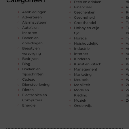
Categorieën
Eten en drinken
d
Financieel
R
Aanbiedingen
Geschenken
R
Adverteren
Gezondheid
S
Alarmsysteem
Groothandel
T
Auto’s en
Hobby en vrije
T
Motoren
tijd
b
Banen en
Horeca
T
opleidingen
Huishoudelijk
V
Beauty en
Industrie
V
verzorging
Internet
V
Bedrijven
Kinderen
t
Blog
Kunst en Kitsch
W
Boeken en
Management
W
Tijdschriften
Marketing
W
Cadeau
Meubels
W
Dienstverlening
Mobiliteit
Z
Dieren
Mode en
Z
Electronica en
Kleding
d
Computers
Muziek
Z
Energie
Onderwijs