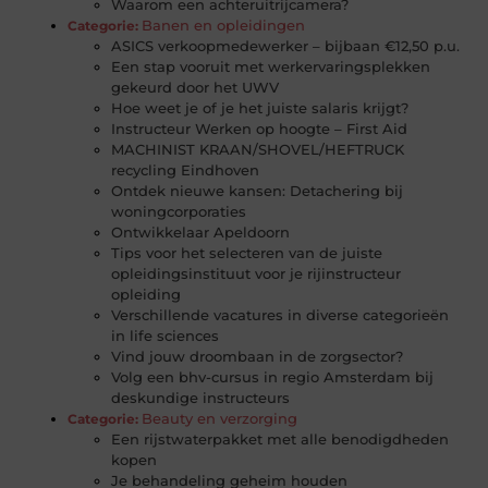
Waarom een achteruitrijcamera?
Banen en opleidingen
Categorie:
ASICS verkoopmedewerker – bijbaan €12,50 p.u.
Een stap vooruit met werkervaringsplekken
gekeurd door het UWV
Hoe weet je of je het juiste salaris krijgt?
Instructeur Werken op hoogte – First Aid
MACHINIST KRAAN/SHOVEL/HEFTRUCK
recycling Eindhoven
Ontdek nieuwe kansen: Detachering bij
woningcorporaties
Ontwikkelaar Apeldoorn
Tips voor het selecteren van de juiste
opleidingsinstituut voor je rijinstructeur
opleiding
Verschillende vacatures in diverse categorieën
in life sciences
Vind jouw droombaan in de zorgsector?
Volg een bhv-cursus in regio Amsterdam bij
deskundige instructeurs
Beauty en verzorging
Categorie:
Een rijstwaterpakket met alle benodigdheden
kopen
Je behandeling geheim houden