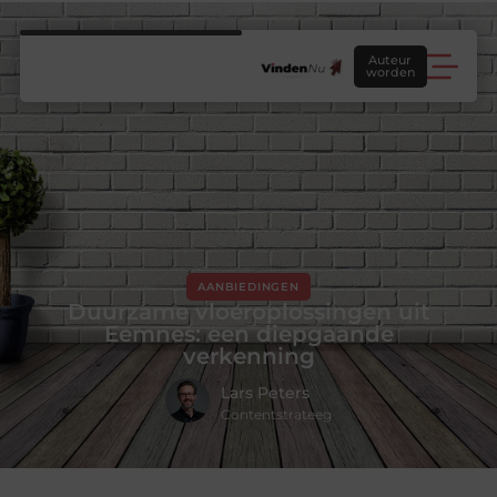
Auteur
worden
AANBIEDINGEN
Duurzame vloeroplossingen uit
Eemnes: een diepgaande
verkenning
Lars Peters
Contentstrateeg