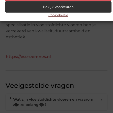
Als je op zoek bent naar een betrouwbare
Bekijk Voorkeuren
oplossing voor jouw vloerproblemen, dan biedt
Cookiebeleid
dit bedrijf precies wat je nodig hebt. Met hun
specialisatie in vloeistofdichte vloeren ben je
verzekerd van kwaliteit, duurzaamheid en
esthetiek.
https://ese-eemnes.nl
Veelgestelde vragen
Wat zijn vloeistofdichte vloeren en waarom
▼
zijn ze belangrijk?