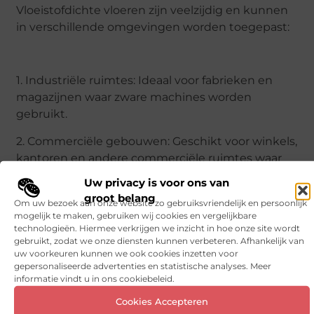
Vloeistofdichte vloeren zijn veelzijdig en kunnen
in verschillende omgevingen worden toegepast:
1. Industriële ruimtes: Ideaal voor fabrieken en
magazijnen waar zware machines worden
gebruikt.
2. Commerciële gebouwen: Geschikt voor winkels,
kantoren en andere commerciële ruimtes waar
veel verkeer is.
Uw privacy is voor ons van
groot belang
3. Gezondheidszorg: Perfect voor ziekenhuizen en
Om uw bezoek aan onze website zo gebruiksvriendelijk en persoonlijk
mogelijk te maken, gebruiken wij cookies en vergelijkbare
laboratoria waar hygiëne van essentieel belang is.
technologieën. Hiermee verkrijgen we inzicht in hoe onze site wordt
gebruikt, zodat we onze diensten kunnen verbeteren. Afhankelijk van
4. Voedingsindustrie: Onmisbaar in keukens en
uw voorkeuren kunnen we ook cookies inzetten voor
voedselverwerkingsbedrijven waar strikte
gepersonaliseerde advertenties en statistische analyses. Meer
hygiënenormen gelden.
informatie vindt u in ons cookiebeleid.
Cookies Accepteren