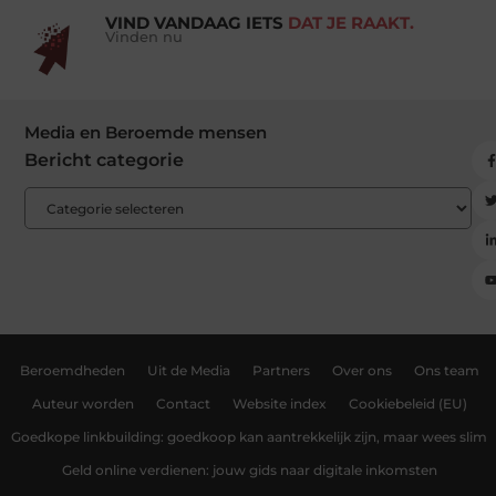
VIND VANDAAG IETS
DAT JE RAAKT.
Vinden nu
Media en Beroemde mensen
Bericht categorie
Beroemdheden
Uit de Media
Partners
Over ons
Ons team
Auteur worden
Contact
Website index
Cookiebeleid (EU)
Goedkope linkbuilding: goedkoop kan aantrekkelijk zijn, maar wees slim
Geld online verdienen: jouw gids naar digitale inkomsten