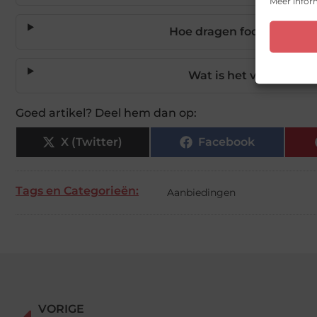
Meer inform
Hoe dragen foodtrucks bi
Wat is het voordeel 
Goed artikel? Deel hem dan op:
X (Twitter)
Facebook
Tags en Categorieën:
Aanbiedingen
VORIGE