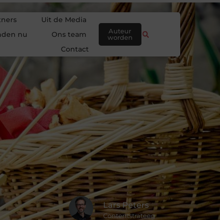
tners
Uit de Media
Auteur
nden nu
Ons team
worden
Contact
Lars Peters
Contentstrateeg