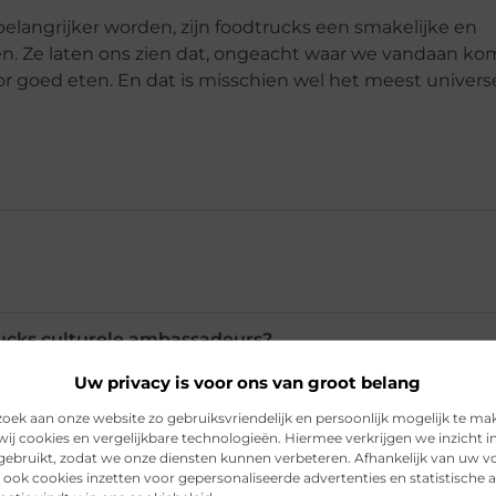
 belangrijker worden, zijn foodtrucks een smakelijke en
n. Ze laten ons zien dat, ongeacht waar we vandaan ko
 goed eten. En dat is misschien wel het meest univers
cks culturele ambassadeurs?
Uw privacy is voor ons van groot belang
 foodtrucks inclusiviteit?
ek aan onze website zo gebruiksvriendelijk en persoonlijk mogelijk te ma
ij cookies en vergelijkbare technologieën. Hiermee verkrijgen we inzicht i
 gebruikt, zodat we onze diensten kunnen verbeteren. Afhankelijk van uw 
oodtrucks laagdrempelig?
ook cookies inzetten voor gepersonaliseerde advertenties en statistische a