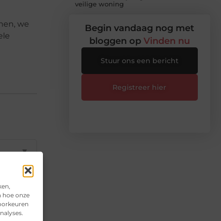
veilige woning
men, we
Begin vandaag nog met
ele
bloggen op
Vinden nu
Stuur ons een bericht
Registreer hier
▼
▼
ken,
n hoe onze
voorkeuren
▼
nalyses.