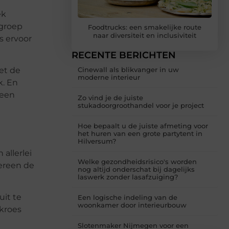
ek
 groep
Foodtrucks: een smakelijke route
naar diversiteit en inclusiviteit
s ervoor
RECENTE BERICHTEN
et de
Cinewall als blikvanger in uw
moderne interieur
k. En
 een
Zo vind je de juiste
stukadoorgroothandel voor je project
Hoe bepaalt u de juiste afmeting voor
het huren van een grote partytent in
Hilversum?
allerlei
Welke gezondheidsrisico's worden
dereen de
nog altijd onderschat bij dagelijks
laswerk zonder lasafzuiging?
uit te
Een logische indeling van de
woonkamer door interieurbouw
tkroes
Slotenmaker Nijmegen voor een