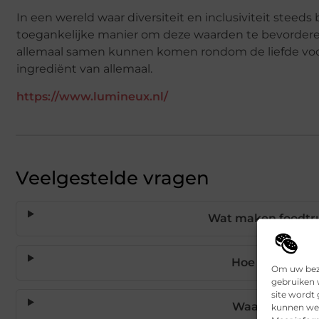
In een wereld waar diversiteit en inclusiviteit steeds
toegankelijke manier om deze waarden te bevordere
allemaal samen kunnen komen rondom de liefde voor
ingrediënt van allemaal.
https://www.lumineux.nl/
Veelgestelde vragen
Wat maken foodtru
Hoe bevorderen
Om uw bezo
gebruiken w
site wordt
Waarom zijn f
kunnen we 