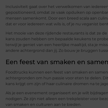
Inclusiviteit gaat over het verwelkomen van iederee
gepositioneerd, omdat ze vaak opduiken op openbar
mensen samenkomt. Door een breed scala aan culinai
dat er voor iedereen wat wils is, of je nu veganist bent
Het mooie van deze rijdende restaurants is dat ze d
kans zouden hebben om bepaalde keukens te proberen
terwijl je geniet van een heerlijke maaltijd, sta je
andere achtergrond dan jij. Zo bouw je bruggen tu
Een feest van smaken en same
Foodtrucks kunnen een feest van smaken en samenhan
achtergronden om hun passie voor eten te delen. Dit
kans krijgt om zijn of haar culinaire dromen na te jag
Als je een evenement organiseert en je wilt bijdrag
nodigen. Ze zijn niet alleen een trekpleister voor be
van smaken en culturen aan te bieden.