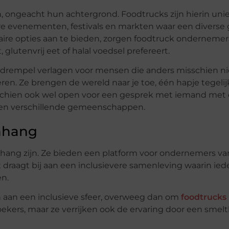
n, ongeacht hun achtergrond. Foodtrucks zijn hierin uni
e evenementen, festivals en markten waar een diverse
re opties aan te bieden, zorgen foodtruck ondernemer
, glutenvrij eet of halal voedsel prefereert.
e drempel verlagen voor mensen die anders misschien ni
. Ze brengen de wereld naar je toe, één hapje tegelij
 misschien ook wel open voor een gesprek met iemand met
ssen verschillende gemeenschappen.
nhang
g zijn. Ze bieden een platform voor ondernemers van 
 draagt bij aan een inclusievere samenleving waarin ie
en.
en aan een inclusieve sfeer, overweeg dan om
foodtrucks
zoekers, maar ze verrijken ook de ervaring door een smel