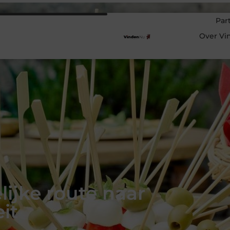
Par
Over Vi
ijke route naar
eit