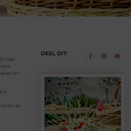
DEEL DIT:
ijn ook
naire
maken en
 is
nis en de