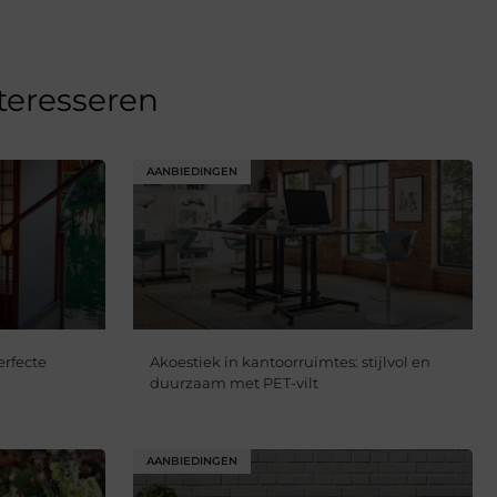
nteresseren
AANBIEDINGEN
erfecte
Akoestiek in kantoorruimtes: stijlvol en
duurzaam met PET-vilt
AANBIEDINGEN