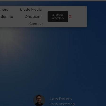
tners
Uit de Media
Auteur
nden nu
Ons team
worden
Contact
Lars Peters
Contentstrateeg