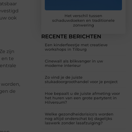
aatsbaar
evestigd
Het verschil tussen
duw ook
schaduwdoeken en traditionele
zonwering
RECENTE BERICHTEN
Een kinderfeestje met creatieve
workshops in Tilburg
e zijn
 en te
Cinewall als blikvanger in uw
entrale
moderne interieur
Zo vind je de juiste
stukadoorgroothandel voor je project
 worden,
egen de
Hoe bepaalt u de juiste afmeting voor
het huren van een grote partytent in
Hilversum?
Welke gezondheidsrisico's worden
nog altijd onderschat bij dagelijks
laswerk zonder lasafzuiging?
rmen.