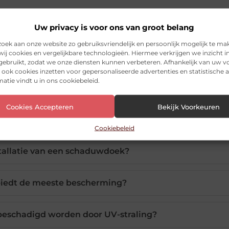
Uw privacy is voor ons van groot belang
ek aan onze website zo gebruiksvriendelijk en persoonlijk mogelijk te ma
ij cookies en vergelijkbare technologieën. Hiermee verkrijgen we inzicht i
 gebruikt, zodat we onze diensten kunnen verbeteren. Afhankelijk van uw 
ook cookies inzetten voor gepersonaliseerde advertenties en statistische a
atie vindt u in ons cookiebeleid.
il tussen een schaduwdoek en een parasol?
Cookies Accepteren
Bekijk Voorkeuren
ikt voor alle weersomstandigheden?
Cookiebeleid
stallatie van een schaduwdoek?
iedt de meeste bescherming?
schadigd worden door UV-straling?