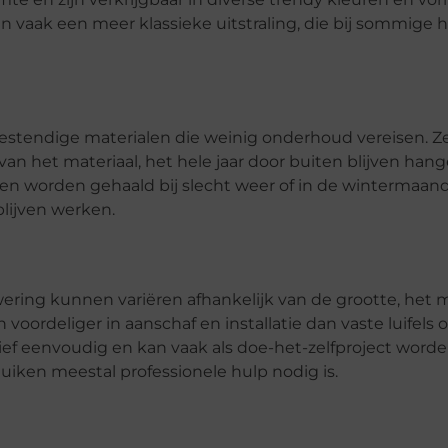
en vaak een meer klassieke uitstraling, die bij sommige 
endige materialen die weinig onderhoud vereisen. Ze
n het materiaal, het hele jaar door buiten blijven hang
nen worden gehaald bij slecht weer of in de wintermaan
blijven werken.
ring kunnen variëren afhankelijk van de grootte, het m
ordeliger in aanschaf en installatie dan vaste luifels o
atief eenvoudig en kan vaak als doe-het-zelfproject word
olluiken meestal professionele hulp nodig is.