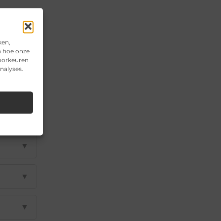
ken,
n hoe onze
voorkeuren
nalyses.
▼
▼
▼
▼
▼