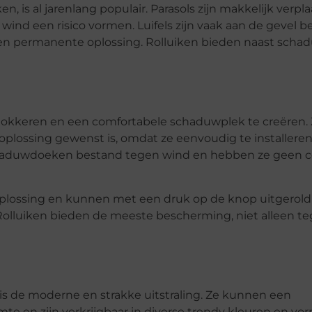
ken, is al jarenlang populair. Parasols zijn makkelijk verpl
wind een risico vormen. Luifels zijn vaak aan de gevel b
een permanente oplossing. Rolluiken bieden naast scha
okkeren en een comfortabele schaduwplek te creëren. Z
oplossing gewenst is, omdat ze eenvoudig te installeren
jn schaduwdoeken bestand tegen wind en hebben ze geen c
plossing en kunnen met een druk op de knop uitgerold
 Rolluiken bieden de meeste bescherming, niet alleen t
s de moderne en strakke uitstraling. Ze kunnen een
te en zijn verkrijgbaar in diverse trendy kleuren en vo