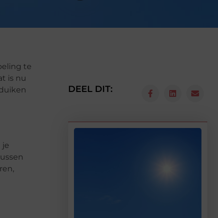
eling te
t is nu
DEEL DIT:
 duiken
 je
tussen
ren,