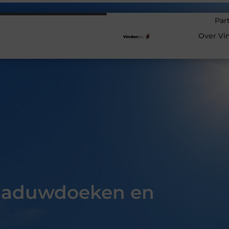
Par
Over Vi
chaduwdoeken en