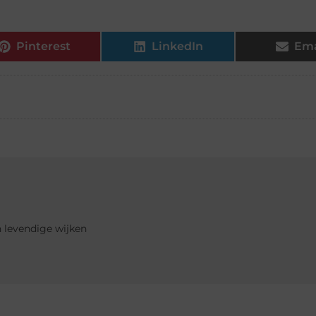
Pinterest
LinkedIn
Ema
 levendige wijken