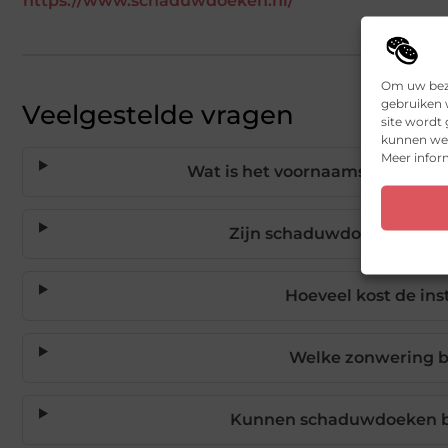
https://www.schaduwdoeken.nl/
Om uw bezo
gebruiken w
Veelgestelde vragen
site wordt
kunnen we 
Meer inform
Wat is het voornaamste versch
Zijn schaduwdoeken gesch
Hoeveel kost de in
Welke zonwering b
Kunnen schaduwdoeken be