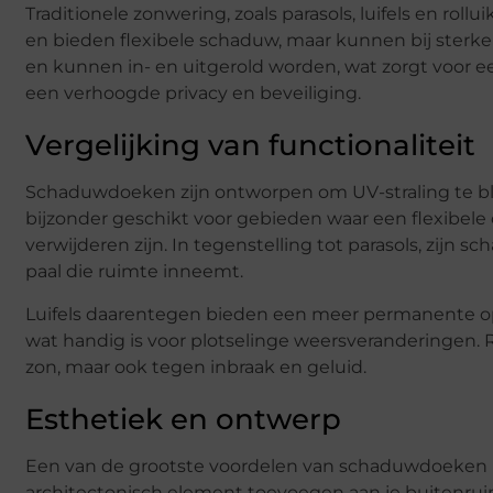
Traditionele zonwering, zoals parasols, luifels en rollui
en bieden flexibele schaduw, maar kunnen bij sterke 
en kunnen in- en uitgerold worden, wat zorgt voor 
een verhoogde privacy en beveiliging.
Vergelijking van functionaliteit
Schaduwdoeken zijn ontworpen om UV-straling te bl
bijzonder geschikt voor gebieden waar een flexibele 
verwijderen zijn. In tegenstelling tot parasols, zi
paal die ruimte inneemt.
Luifels daarentegen bieden een meer permanente o
wat handig is voor plotselinge weersveranderingen.
zon, maar ook tegen inbraak en geluid.
Esthetiek en ontwerp
Een van de grootste voordelen van schaduwdoeken i
architectonisch element toevoegen aan je buitenruim