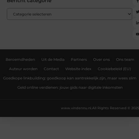
Bericht categorie
Beroemdheden
Uit de Media
Partners
Over ons
Ons team
Auteur worden
Contact
Website index
Cookiebeleid (EU)
Goedkope linkbuilding: goedkoop kan aantrekkelijk zijn, maar wees slim
Geld online verdienen: jouw gids naar digitale inkomsten
www.vindennu.nl.
All Rights Reserved © 2025