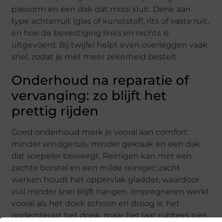
pasvorm en een dak dat mooi sluit. Denk aan
type achterruit (glas of kunststof), rits of vaste ruit,
en hoe de bevestiging links en rechts is
uitgevoerd. Bij twijfel helpt even overleggen vaak
snel, zodat je met meer zekerheid bestelt.
Onderhoud na reparatie of
vervanging: zo blijft het
prettig rijden
Goed onderhoud merk je vooral aan comfort:
minder windgeruis, minder gekraak en een dak
dat soepeler beweegt. Reinigen kan met een
zachte borstel en een milde reiniger; zacht
werken houdt het oppervlak gladder, waardoor
vuil minder snel blijft hangen. Impregneren werkt
vooral als het doek schoon en droog is: het
ondersteunt het doek, maar het laat rubbers niet