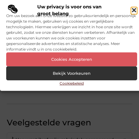
ineens weer afdichten en het “dicht” open naden
Uw privacy is voor ons van
niet. Hoor je piepjes of merk je schuren bij de
groot belang
Om uw bezoek aan onze website zo gebruiksvriendelijk en persoonlijk
bediening, zoek dan de plek waar de beweging
mogelijk te maken, gebruiken wij cookies en vergelijkbare
niet soepel loopt, zodat het dak weer licht en
technologieën. Hiermee verkrijgen we inzicht in hoe onze site wordt
gebruikt, zodat we onze diensten kunnen verbeteren. Afhankelijk van
gelijkmatig werkt.
uw voorkeuren kunnen we ook cookies inzetten voor
gepersonaliseerde advertenties en statistische analyses. Meer
Bij Cabriosupply kiezen we bewust voor een
informatie vindt u in ons cookiebeleid.
diagnose-gedreven aanpak: eerst de oorzaak
Cookies Accepteren
scherp, dan pas de oplossing. Als je kort deelt wat
je ziet of hoort (en je model en bouwjaar), is
Bekijk Voorkeuren
meestal snel duidelijk of repareren je weer vooruit
helpt, of dat vervangen je meer rust geeft.
Cookiebeleid
Veelgestelde vragen