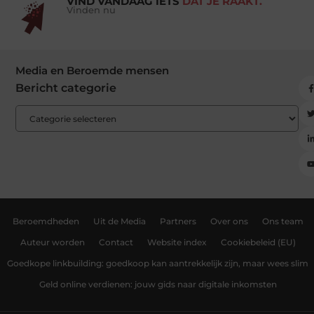
VIND VANDAAG IETS
DAT JE RAAKT.
Vinden nu
Media en Beroemde mensen
Bericht categorie
Beroemdheden
Uit de Media
Partners
Over ons
Ons team
Auteur worden
Contact
Website index
Cookiebeleid (EU)
Goedkope linkbuilding: goedkoop kan aantrekkelijk zijn, maar wees slim
Geld online verdienen: jouw gids naar digitale inkomsten