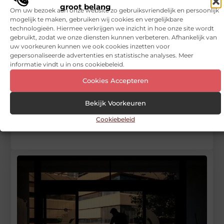
groot belang
Dienstverlening
,
review
Om uw bezoek aan onze website zo gebruiksvriendelijk en persoonlijk
mogelijk te maken, gebruiken wij cookies en vergelijkbare
DEEL DIT:
technologieën. Hiermee verkrijgen we inzicht in hoe onze site wordt
gebruikt, zodat we onze diensten kunnen verbeteren. Afhankelijk van
uw voorkeuren kunnen we ook cookies inzetten voor
Begin vandaag nog
gepersonaliseerde advertenties en statistische analyses. Meer
informatie vindt u in ons cookiebeleid.
met bloggen op
Vinden nu
Cookies Accepteren
Stuur ons een bericht
Bekijk Voorkeuren
Registreer hier
Cookiebeleid