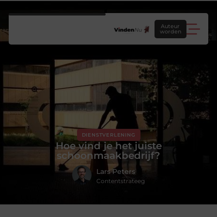
Auteur
worden
DIENSTVERLENING
Hoe vind je het juiste
schoonmaakbedrijf?
Lars Peters
Contentstrateeg