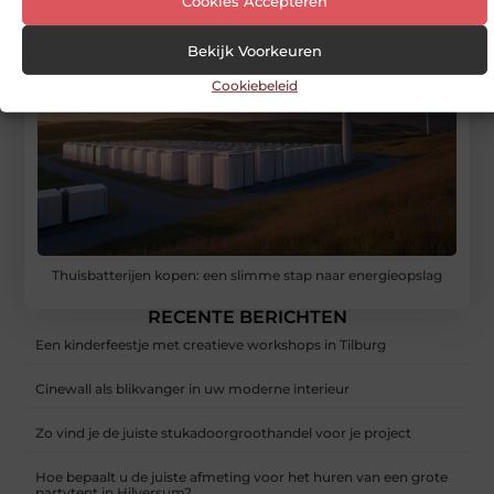
Cookies Accepteren
Bekijk Voorkeuren
Cookiebeleid
Thuisbatterijen kopen: een slimme stap naar energieopslag
RECENTE BERICHTEN
Een kinderfeestje met creatieve workshops in Tilburg
Cinewall als blikvanger in uw moderne interieur
Zo vind je de juiste stukadoorgroothandel voor je project
Hoe bepaalt u de juiste afmeting voor het huren van een grote
partytent in Hilversum?