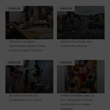
ZAKELIJK
ZAKELIJK
Waarom de beste
Metaal recycling voor
teamdagen plaatsvinden
maximale waarde
buiten je eigen kantoor
ZAKELIJK
ZAKELIJK
Je administratie als
Welke drinkfles past bij
fundament voor groei
jou? Vergelijk Contigo,
Kambukka en Klean
Kanteen