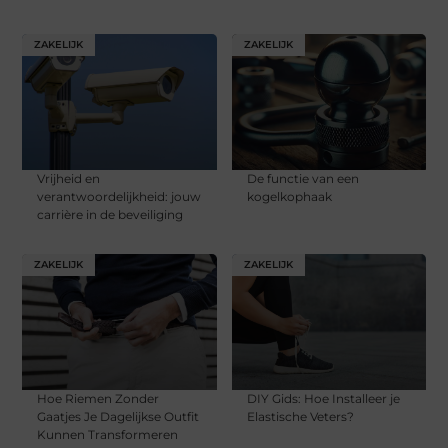
ZAKELIJK
ZAKELIJK
Vrijheid en
De functie van een
verantwoordelijkheid: jouw
kogelkophaak
carrière in de beveiliging
ZAKELIJK
ZAKELIJK
Hoe Riemen Zonder
DIY Gids: Hoe Installeer je
Gaatjes Je Dagelijkse Outfit
Elastische Veters?
Kunnen Transformeren