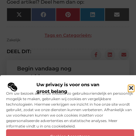
Goed artikel? Deel hem dan op:
X
Facebook
Pinterest
LinkedIn
Email
(Twitter)
Tags en Categorieën:
Zakelijk
DEEL DIT:
Begin vandaag nog
met bloggen op
Vinden nu
Uw privacy is voor ons van
Stuur ons een bericht
groot belang
Om uw bezoek aan onze website zo gebruiksvriendelijk en persoonlijk
mogelijk te maken, gebruiken wij cookies en vergelijkbare
Registreer hier
technologieën. Hiermee verkrijgen we inzicht in hoe onze site wordt
gebruikt, zodat we onze diensten kunnen verbeteren. Afhankelijk van
uw voorkeuren kunnen we ook cookies inzetten voor
gepersonaliseerde advertenties en statistische analyses. Meer
informatie vindt u in ons cookiebeleid.