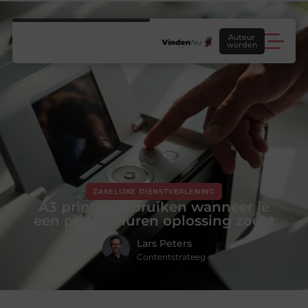
Auteur
worden
ZAKELIJKE DIENSTVERLENING
A3 printer gebruiken wanneer je
een printer huren oplossing zoekt
Lars Peters
Contentstrateeg