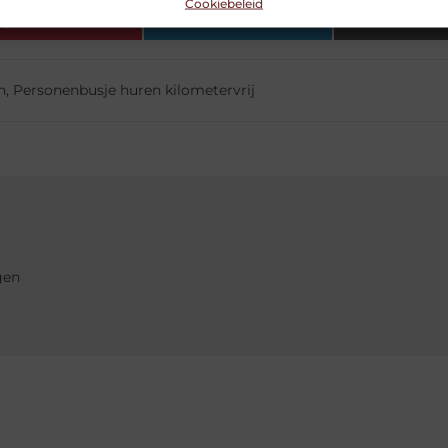
Cookiebeleid
Pinterest
LinkedIn
Ema
n
,
Personenbusje huren kilometervrij
gen