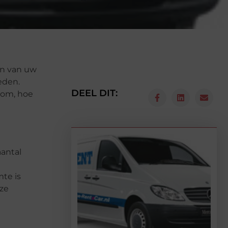
en van uw
eden.
DEEL DIT:
tom, hoe
aantal
mte is
eze