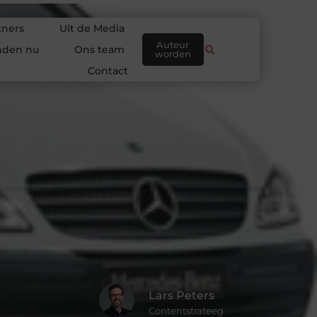
tners
Uit de Media
Auteur
nden nu
Ons team
worden
Contact
Lars Peters
Contentstrateeg