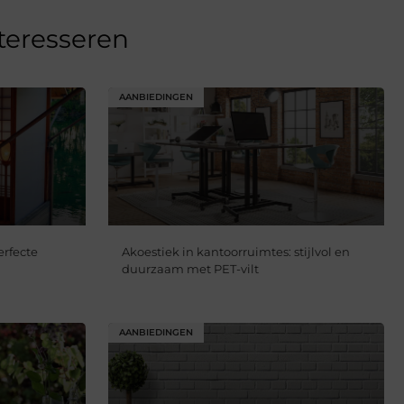
nteresseren
AANBIEDINGEN
erfecte
Akoestiek in kantoorruimtes: stijlvol en
duurzaam met PET-vilt
AANBIEDINGEN