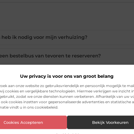
 heb ik nodig voor mijn verhuizing?
een bestelbus van tevoren te reserveren?
kosten bij het huren van een bestelbus?
Uw privacy is voor ons van groot belang
ek aan onze website zo gebruiksvriendelijk en persoonlijk mogelijk te ma
ij cookies en vergelijkbare technologieën. Hiermee verkrijgen we inzicht i
aarden om een bestelbus te huren?
 gebruikt, zodat we onze diensten kunnen verbeteren. Afhankelijk van uw 
ook cookies inzetten voor gepersonaliseerde advertenties en statistische a
atie vindt u in ons cookiebeleid.
 ik bij een bestelbus huren?
Cookies Accepteren
Bekijk Voorkeuren