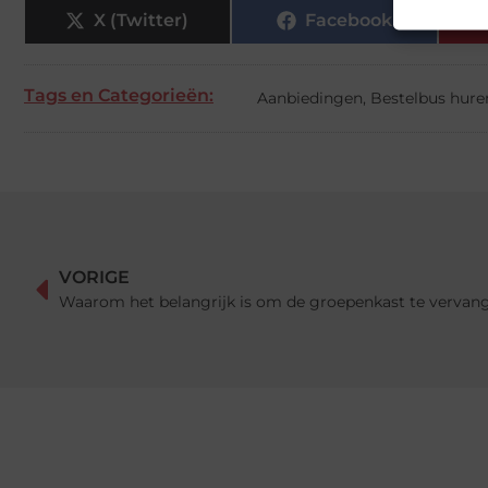
X (Twitter)
Facebook
Tags en Categorieën:
Aanbiedingen
,
Bestelbus hure
VORIGE
Waarom het belangrijk is om de groepenkast te vervan