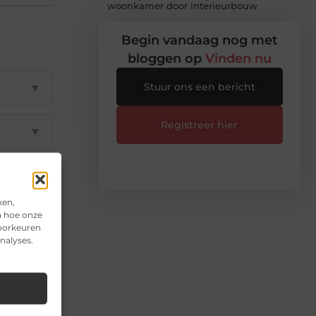
woonkamer door interieurbouw
Begin vandaag nog met
bloggen op
Vinden nu
Stuur ons een bericht
▼
Registreer hier
▼
▼
ken,
n hoe onze
▼
voorkeuren
nalyses.
▼