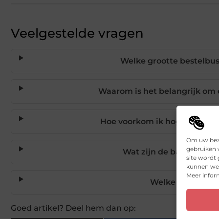
Veelgestelde vragen
Welke grootte bestelbus
Waarom is het belangrijk om 
Hoe voorkom ik hoge benzine
Om uw bezo
gebruiken w
Wat zijn de basisvoorw
site wordt
kunnen we 
Meer inform
Welke extra's kan
Goed artikel? Deel hem dan op: