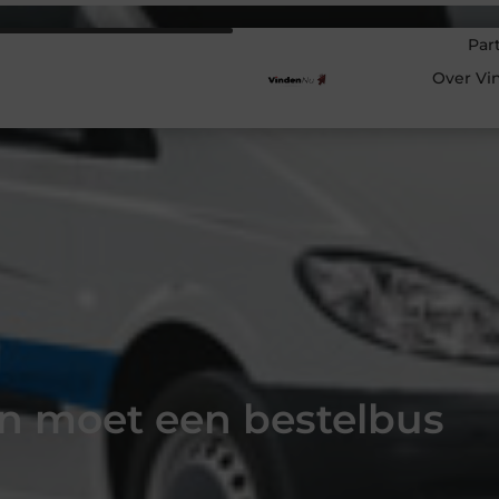
Par
Over Vi
n moet een bestelbus