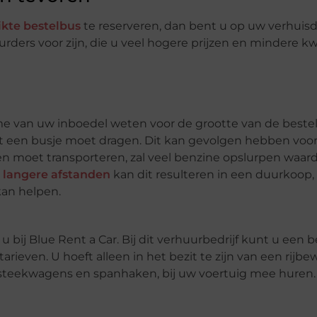
ikte bestelbus
te reserveren, dan bent u op uw verhui
ders voor zijn, die u veel hogere prijzen en mindere kwa
me van uw inboedel weten voor de grootte van de beste
t een busje moet dragen. Dit kan gevolgen hebben voo
n moet transporteren, zal veel benzine opslurpen waar
j
langere afstanden
kan dit resulteren in een duurkoop,
kan helpen.
bij Blue Rent a Car. Bij dit verhuurbedrijf kunt u een 
ieven. U hoeft alleen in het bezit te zijn van een rijbew
S, steekwagens en spanhaken, bij uw voertuig mee huren.