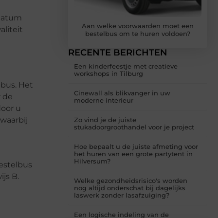
sdatum
Aan welke voorwaarden moet een
liteit
bestelbus om te huren voldoen?
RECENTE BERICHTEN
Een kinderfeestje met creatieve
workshops in Tilburg
lbus. Het
Cinewall als blikvanger in uw
r de
moderne interieur
door u
 waarbij
Zo vind je de juiste
stukadoorgroothandel voor je project
Hoe bepaalt u de juiste afmeting voor
het huren van een grote partytent in
Hilversum?
bestelbus
ijs B.
Welke gezondheidsrisico's worden
nog altijd onderschat bij dagelijks
laswerk zonder lasafzuiging?
Een logische indeling van de