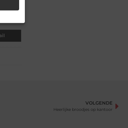
▼
il
VOLGENDE
Heerlijke broodjes op kantoor