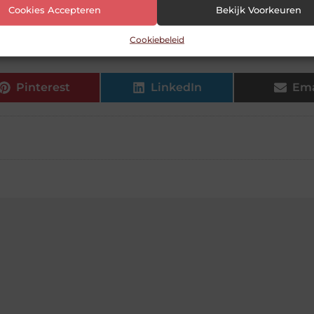
Cookies Accepteren
Bekijk Voorkeuren
de juiste zwembadpomp?
Cookiebeleid
Pinterest
LinkedIn
Ema