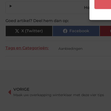
Hoe kies ik 
Goed artikel? Deel hem dan op:
X (Twitter)
Facebook
Tags en Categorieën:
Aanbiedingen
VORIGE
Maak uw overkapping winterklaar met deze vier tips