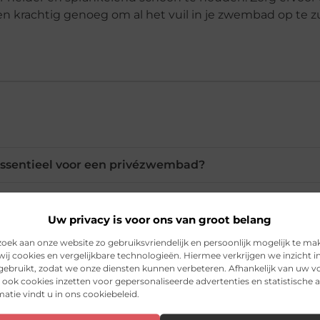
 en krachtig genoeg om al het vuil in je zwembad op te z
 essentieel voor een privézwembad?
en zwembadafdekking nodig?
Uw privacy is voor ons van groot belang
ek aan onze website zo gebruiksvriendelijk en persoonlijk mogelijk te ma
n zwembadpomp precies?
ij cookies en vergelijkbare technologieën. Hiermee verkrijgen we inzicht i
 gebruikt, zodat we onze diensten kunnen verbeteren. Afhankelijk van uw 
ook cookies inzetten voor gepersonaliseerde advertenties en statistische a
atie vindt u in ons cookiebeleid.
l en bladeren uit mijn zwembad?