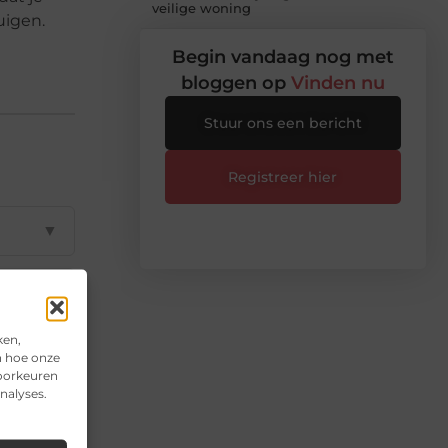
veilige woning
uigen.
Begin vandaag nog met
bloggen op
Vinden nu
Stuur ons een bericht
Registreer hier
▼
▼
ken,
▼
n hoe onze
voorkeuren
nalyses.
▼