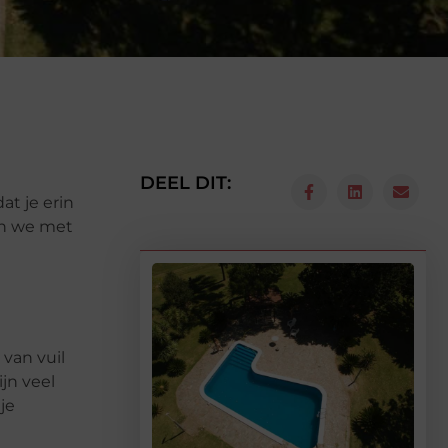
DEEL DIT:
t je erin
en we met
van vuil
jn veel
je