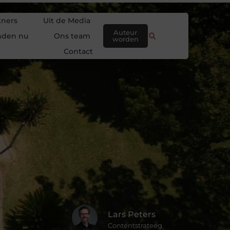
tners
Uit de Media
Auteur
nden nu
Ons team
worden
Contact
Lars Peters
Contentstrateeg