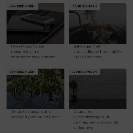
AANBIEDINGEN
AANBIEDINGEN
Hyva Magento: De
Bakwagen met
toekomst van e-
autolaadkraan huren bij De
commerce development
Kreek Transport
AANBIEDINGEN
AANBIEDINGEN
Ontdek de beste opties
Duurzame
voor partyverhuur in Breda
vloeroplossingen uit
Eemnes: een diepgaande
verkenning