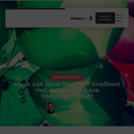
Auteur
worden
AANBIEDINGEN
Maak van jouw feest een knalfeest
met deze must-have
benodigdheden!
Lars Peters
Contentstrateeg