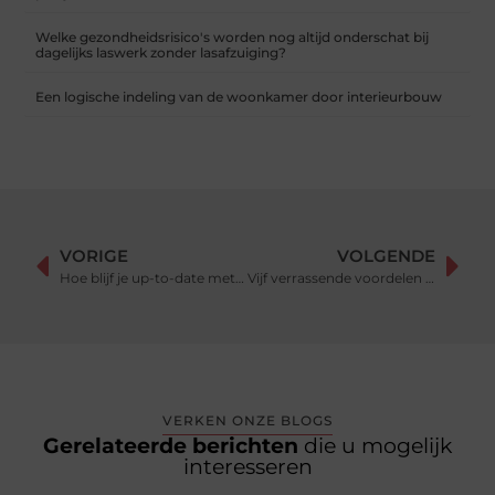
Welke gezondheidsrisico's worden nog altijd onderschat bij
dagelijks laswerk zonder lasafzuiging?
Een logische indeling van de woonkamer door interieurbouw
VORIGE
VOLGENDE
Hoe blijf je up-to-date met gezondheid, veiligheid en milieu in de leefomgeving?
Vijf verrassende voordelen van relatiegeschenken
VERKEN ONZE BLOGS
Gerelateerde berichten
die u mogelijk
interesseren