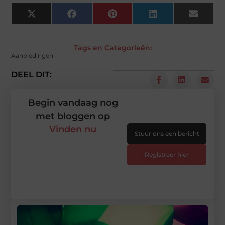
X
Facebook
Pinterest
LinkedIn
Email
(Twitter)
Tags en Categorieën:
Aanbiedingen
DEEL DIT:
Begin vandaag nog
met bloggen op
Vinden nu
Stuur ons een bericht
Registreer hier