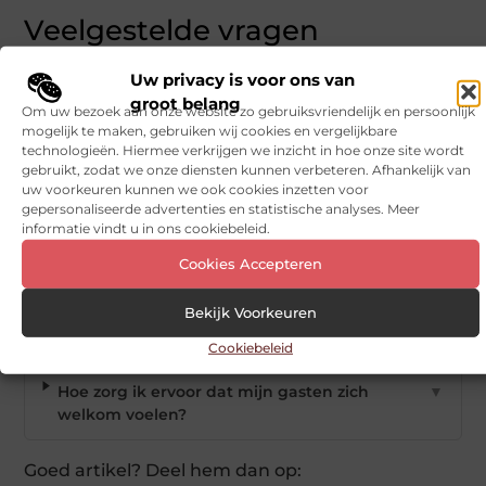
Veelgestelde vragen
Uw privacy is voor ons van
Welke must-have benodigdheden zijn
▼
groot belang
Om uw bezoek aan onze website zo gebruiksvriendelijk en persoonlijk
essentieel voor een geslaagd feest?
mogelijk te maken, gebruiken wij cookies en vergelijkbare
technologieën. Hiermee verkrijgen we inzicht in hoe onze site wordt
gebruikt, zodat we onze diensten kunnen verbeteren. Afhankelijk van
Hoe kies ik het beste thema voor mijn feest?
▼
uw voorkeuren kunnen we ook cookies inzetten voor
gepersonaliseerde advertenties en statistische analyses. Meer
informatie vindt u in ons cookiebeleid.
Welke rol speelt verlichting bij een feest?
▼
Cookies Accepteren
Wat zijn goede cateringopties voor een
▼
Bekijk Voorkeuren
themafeest?
Cookiebeleid
Hoe zorg ik ervoor dat mijn gasten zich
▼
welkom voelen?
Goed artikel? Deel hem dan op: