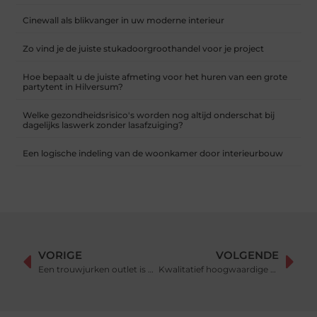
Cinewall als blikvanger in uw moderne interieur
Zo vind je de juiste stukadoorgroothandel voor je project
Hoe bepaalt u de juiste afmeting voor het huren van een grote
partytent in Hilversum?
Welke gezondheidsrisico's worden nog altijd onderschat bij
dagelijks laswerk zonder lasafzuiging?
Een logische indeling van de woonkamer door interieurbouw
VORIGE
VOLGENDE
Een trouwjurken outlet is dé tip voor een goedkope trouwjurk
Kwalitatief hoogwaardige Xenon verlichting bij deze specialist