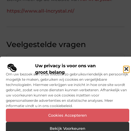
https://www.all-incrystal.nl/
Veelgestelde vragen
Wat zijn de voordelen van een foto in glas
▼
Uw privacy is voor ons van
laten laseren?
groot belang
Om uw bezoek aan onze website zo gebruiksvriendelijk en persoonlijk
mogelijk te maken, gebruiken wij cookies en vergelijkbare
Hoe nauwkeurig is de lasertechniek voor
▼
technologieën. Hiermee verkrijgen we inzicht in hoe onze site wordt
foto's in glas?
gebruikt, zodat we onze diensten kunnen verbeteren. Afhankelijk van
uw voorkeuren kunnen we ook cookies inzetten voor
gepersonaliseerde advertenties en statistische analyses. Meer
informatie vindt u in ons cookiebeleid.
Waar kan ik een gelaserde glasfoto het beste
▼
ophangen?
Cookies Accepteren
Bekijk Voorkeuren
Is een foto in glas laseren geschikt als
▼