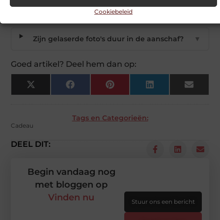
cadeau?
Cookiebeleid
Zijn gelaserde foto's duur in de aanschaf?
▼
Goed artikel? Deel hem dan op:
X
Facebook
Pinterest
LinkedIn
Email
(Twitter)
Tags en Categorieën:
Cadeau
DEEL DIT:
Begin vandaag nog
met bloggen op
Vinden nu
Stuur ons een bericht