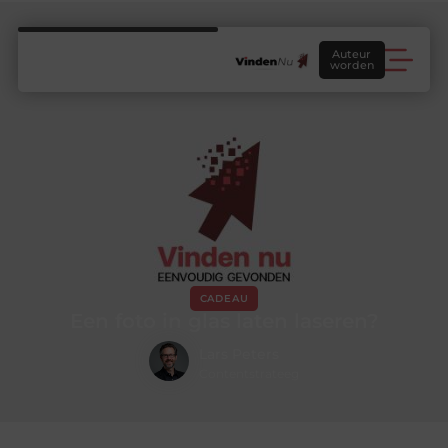
Auteur
worden
CADEAU
Een foto in glas laten laseren?
Lars Peters
Contentstrateeg