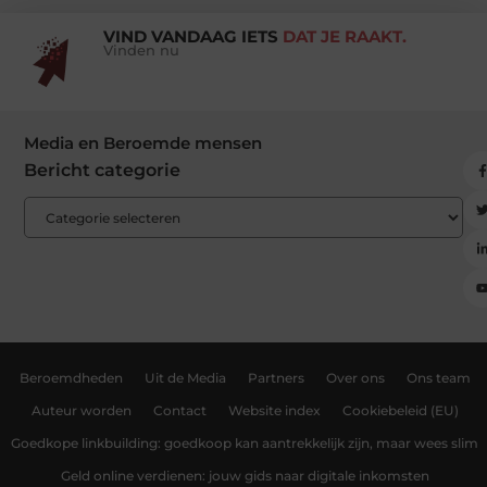
VIND VANDAAG IETS
DAT JE RAAKT.
Vinden nu
Media en Beroemde mensen
Bericht categorie
Beroemdheden
Uit de Media
Partners
Over ons
Ons team
Auteur worden
Contact
Website index
Cookiebeleid (EU)
Goedkope linkbuilding: goedkoop kan aantrekkelijk zijn, maar wees slim
Geld online verdienen: jouw gids naar digitale inkomsten