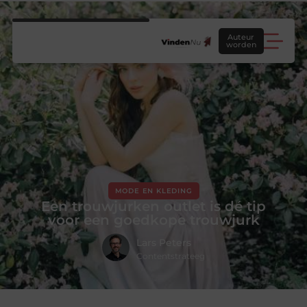
Auteur
worden
MODE EN KLEDING
Een trouwjurken outlet is dé tip
voor een goedkope trouwjurk
Lars Peters
Contentstrateeg