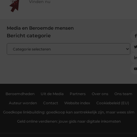
Vinden nu
Media en Beroemde mensen
Bericht categorie
Beroemdheden
Uit de Media
Partners
Over ons
Ons team
Auteur worden
Contact
Website index
Cookiebeleid (EU)
Goedkope linkbuilding: goedkoop kan aantrekkelijk zijn, maar wees slim
Geld online verdienen: jouw gids naar digitale inkomsten