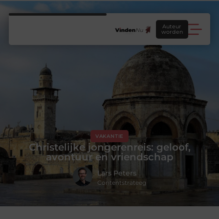
Auteur
worden
VAKANTIE
Christelijke jongerenreis: geloof,
avontuur en vriendschap
Lars Peters
Contentstrateeg