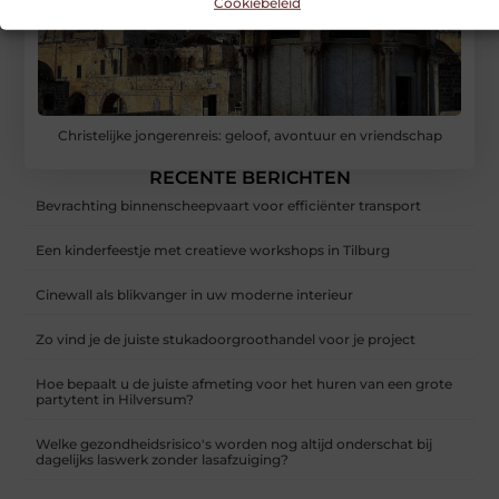
Cookiebeleid
Christelijke jongerenreis: geloof, avontuur en vriendschap
RECENTE BERICHTEN
Bevrachting binnenscheepvaart voor efficiënter transport
Een kinderfeestje met creatieve workshops in Tilburg
Cinewall als blikvanger in uw moderne interieur
Zo vind je de juiste stukadoorgroothandel voor je project
Hoe bepaalt u de juiste afmeting voor het huren van een grote
partytent in Hilversum?
Welke gezondheidsrisico's worden nog altijd onderschat bij
dagelijks laswerk zonder lasafzuiging?