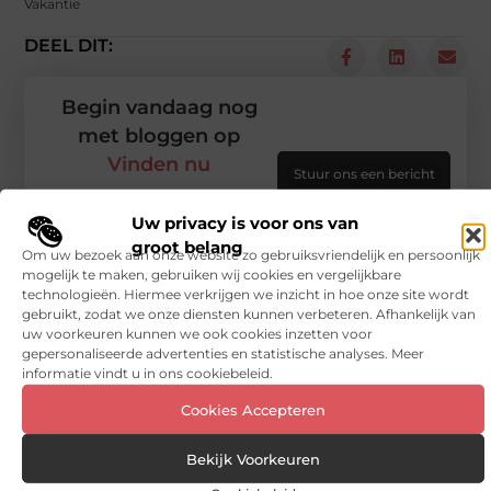
Vakantie
DEEL DIT:
Begin vandaag nog
met bloggen op
Vinden nu
Stuur ons een bericht
Registreer hier
Uw privacy is voor ons van
groot belang
Om uw bezoek aan onze website zo gebruiksvriendelijk en persoonlijk
mogelijk te maken, gebruiken wij cookies en vergelijkbare
technologieën. Hiermee verkrijgen we inzicht in hoe onze site wordt
gebruikt, zodat we onze diensten kunnen verbeteren. Afhankelijk van
uw voorkeuren kunnen we ook cookies inzetten voor
gepersonaliseerde advertenties en statistische analyses. Meer
informatie vindt u in ons cookiebeleid.
Cookies Accepteren
Bekijk Voorkeuren