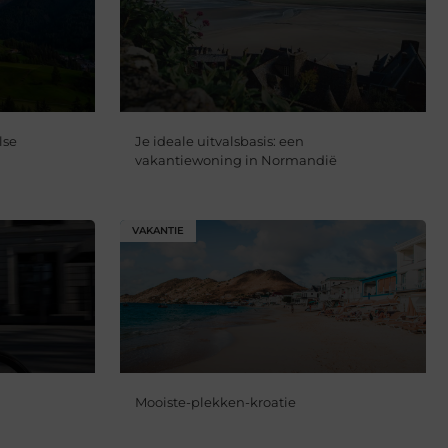
lse
Je ideale uitvalsbasis: een
vakantiewoning in Normandië
VAKANTIE
Mooiste-plekken-kroatie