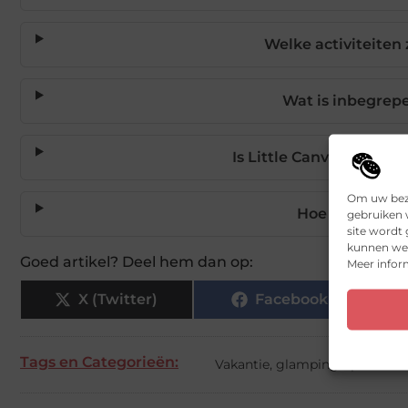
Welke activiteiten
Wat is inbegrepe
Is Little Canvas Escape
Om uw bezo
Hoe boek ik e
gebruiken w
site wordt
kunnen we 
Goed artikel? Deel hem dan op:
Meer inform
X (Twitter)
Facebook
Tags en Categorieën:
Vakantie
,
glamping op Amela