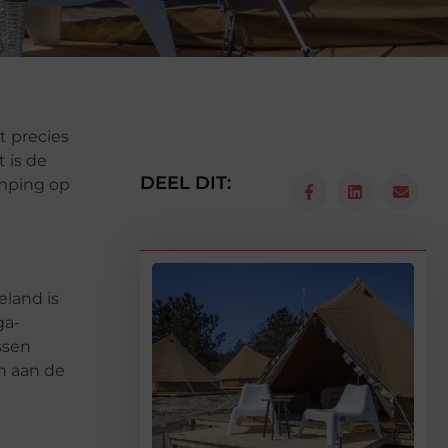
t precies
 is de
DEEL DIT:
amping op
land is
ga-
ssen
n aan de