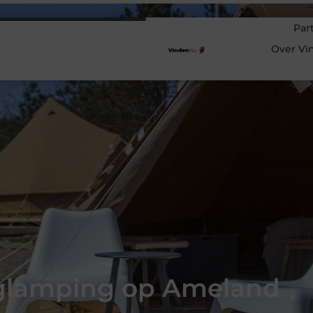
Par
Over Vi
glamping op Ameland