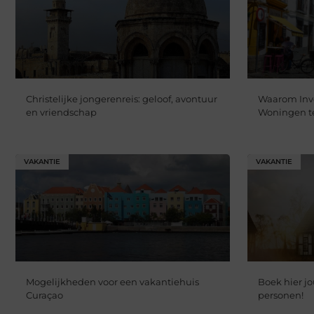
Christelijke jongerenreis: geloof, avontuur
Waarom Inve
en vriendschap
Woningen te
VAKANTIE
VAKANTIE
Mogelijkheden voor een vakantiehuis
Boek hier jo
Curaçao
personen!