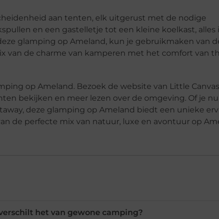
cheidenheid aan tenten, elk uitgerust met de nodige
pullen en een gastelletje tot een kleine koelkast, alles 
 deze glamping op Ameland, kun je gebruikmaken van d
 mix van de charme van kamperen met het comfort van th
camping op Ameland. Bezoek de website van Little Canva
enten bekijken en meer lezen over de omgeving. Of je nu
 getaway, deze glamping op Ameland biedt een unieke erv
t van de perfecte mix van natuur, luxe en avontuur op Am
 verschilt het van gewone camping?