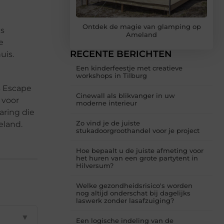
Ontdek de magie van glamping op
is
Ameland
e
RECENTE BERICHTEN
uis.
Een kinderfeestje met creatieve
workshops in Tilburg
s Escape
Cinewall als blikvanger in uw
 voor
moderne interieur
aring die
Zo vind je de juiste
eland.
stukadoorgroothandel voor je project
Hoe bepaalt u de juiste afmeting voor
het huren van een grote partytent in
Hilversum?
Welke gezondheidsrisico's worden
nog altijd onderschat bij dagelijks
laswerk zonder lasafzuiging?
▼
Een logische indeling van de