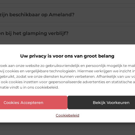
 zijn beschikbaar op Ameland?
n bij het glamping verblijf?
 geschikt voor familie en kinderen?
Uw privacy is voor ons van groot belang
ek aan onze website zo gebruiksvriendelijk en persoonlijk mogelijk te ma
en tent op deze glamping?
ij cookies en vergelijkbare technologieën. Hiermee verkrijgen we inzicht i
 gebruikt, zodat we onze diensten kunnen verbeteren. Afhankelijk van uw 
ook cookies inzetten voor gepersonaliseerde advertenties en statistische a
atie vindt u in ons cookiebeleid.
Pinterest
LinkedIn
Ema
Cookies Accepteren
Bekijk Voorkeuren
Cookiebeleid
nd