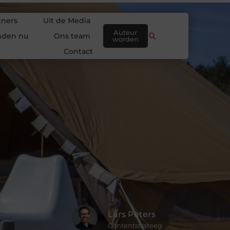
tners
Uit de Media
Auteur
nden nu
Ons team
worden
Contact
Lars Peters
Contentstrateeg