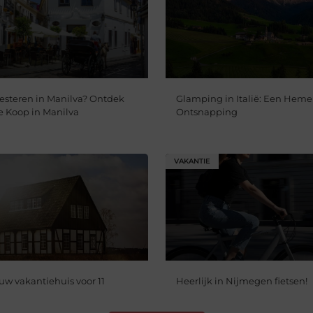
steren in Manilva? Ontdek
Glamping in Italië: Een Heme
 Koop in Manilva
Ontsnapping
VAKANTIE
uw vakantiehuis voor 11
Heerlijk in Nijmegen fietsen!