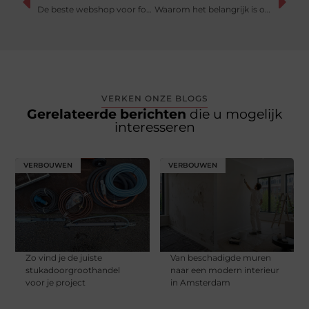
De beste webshop voor foute kersttruien
Waarom het belangrijk is om de groepenkast te vervangen
VERKEN ONZE BLOGS
Gerelateerde berichten
die u mogelijk
interesseren
VERBOUWEN
VERBOUWEN
Zo vind je de juiste
Van beschadigde muren
stukadoorgroothandel
naar een modern interieur
voor je project
in Amsterdam