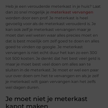
Heb je een verouderde meterkast in je huis? Laat
dan zo snel mogelijk je
meterkast vervangen
worden door een prof. Je meterkast is heel
gevoelig voor als de meterkast verouderd is. Je
kan ook zelf je meterkast vervangen maar je
moet dan wel weten waar alles precies moet en
dat is best moeilijk om zelf goed te doen en alles
goed te vinden op google. Je meterkast
vervangen is niet echt duur het kan zo een 300
tot 500 kosten. Je denkt dat het best veel geld is
maar je moet best veel doen om alles aan te
sluiten in de meterkast. Je moet er wel een paar
uur over doen om het te vervangen en als je zelf
je meterkast wilt gaan vervangen kan het zelfs
wel dagen duren.
Je moet niet je meterkast
kapot maken