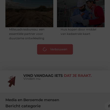
Milieuadviesbureau: een
Huis kopen door middel
essentiële partner voor
van kadastrale kaart
duurzame ontwikkeling
Verbouwen
VIND VANDAAG IETS
DAT JE RAAKT.
Vinden nu
Media en Beroemde mensen
Bericht categorie