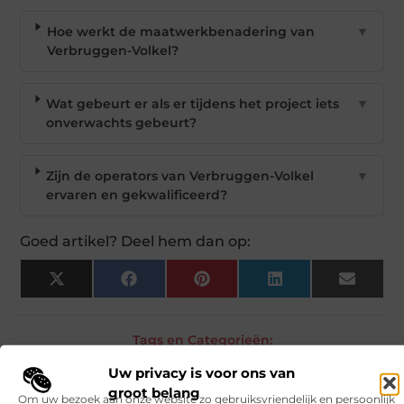
Hoe werkt de maatwerkbenadering van
▼
Verbruggen-Volkel?
Wat gebeurt er als er tijdens het project iets
▼
onverwachts gebeurt?
Zijn de operators van Verbruggen-Volkel
▼
ervaren en gekwalificeerd?
Goed artikel? Deel hem dan op:
X
Facebook
Pinterest
LinkedIn
Email
(Twitter)
Tags en Categorieën:
Vervoer en transport
,
Hijskranen verhuur
,
Speciaal transport
Uw privacy is voor ons van
DEEL DIT:
groot belang
Om uw bezoek aan onze website zo gebruiksvriendelijk en persoonlijk