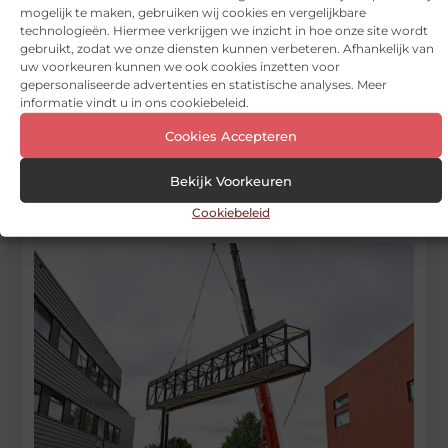
mogelijk te maken, gebruiken wij cookies en vergelijkbare
technologieën. Hiermee verkrijgen we inzicht in hoe onze site wordt
Begin vandaag nog
gebruikt, zodat we onze diensten kunnen verbeteren. Afhankelijk van
met bloggen op
uw voorkeuren kunnen we ook cookies inzetten voor
gepersonaliseerde advertenties en statistische analyses. Meer
Vinden nu
Stuur ons een bericht
informatie vindt u in ons cookiebeleid.
Cookies Accepteren
Registreer hier
Bekijk Voorkeuren
Cookiebeleid