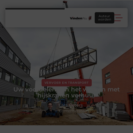
Auteur
worden
VERVOER EN TRANSPORT
Uw voordelen van het werken met
hijskranen verhuur
Lars Peters
Contentstrateeg