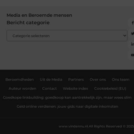
Media en Beroemde mensen
Bericht categorie
Beroemdheden
Uit de Media
Partners
Over ons
Ons team
Auteur worden
Contact
Website index
Cookiebeleid (EU)
Goedkope linkbuilding: goedkoop kan aantrekkelijk zijn, maar wees slim
Geld online verdienen: jouw gids naar digitale inkomsten
www.vindennu.nl.
All Rights Reserved © 2025