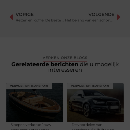
VORIGE
VOLGENDE
Reizen en Koffie: De Beste Reisbeker voor Elk Type Avontuur
Het belang van een schone lucht met de ventilatiekanaal borstel
VERKEN ONZE BLOGS
Gerelateerde berichten
die u mogelijk
interesseren
VERVOER EN TRANSPORT
VERVOER EN TRANSPORT
Sloepen verkoop: Jouw
De voordelen van
start naar ontspannen
shortlease: flexibiliteit en