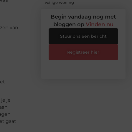
voor
veilige woning
Begin vandaag nog met
bloggen op
Vinden nu
ezen van
Stuur ons een bericht
Registreer hier
met
je je
 aan
ragen
et gaat