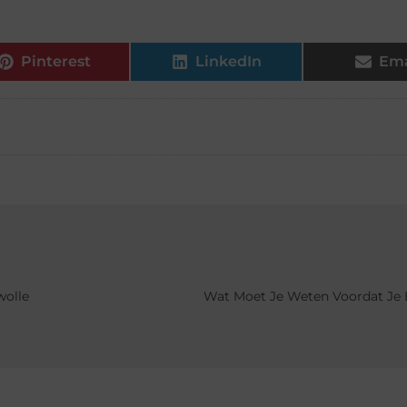
Pinterest
LinkedIn
Ema
wolle