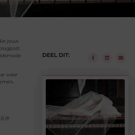
die jouw
 blogpost
DEEL DIT:
ruidsmode
aar waar
nemen.
j je