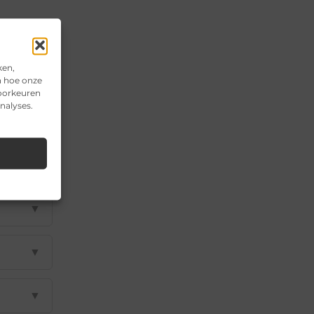
ken,
n hoe onze
voorkeuren
nalyses.
▼
▼
▼
▼
▼