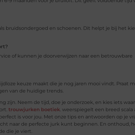
 6-9 maanden vóór je bruiloft. Dit geeft voldoende tijd 
ls bruidsondergoed en schoenen. Dit helpt je bij het ki
rt?
vice of kunnen je doorverwijzen naar een betrouwbare
tijdloze keuze maakt die je nog jaren mooi vindt. Praat 
gen van de huidige trends.
 zijn. Neem de tijd, doe je onderzoek, en kies iets waar 
ort.
trouwjurken boetiek
. weerspiegelt een breed scala
t perfect is voor jou. Met onze tips en antwoorden op je v
cht naar de perfecte jurk kunt beginnen. En onthoud, h
 die je viert.