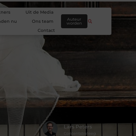
tners
Uit de Media
Auteur
nden nu
Ons team
worden
Contact
Lars Peters
Contentstrateeg