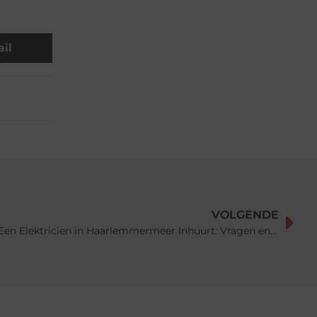
il
VOLGENDE
Wat Moet Je Weten Voordat Je Een Elektricien in Haarlemmermeer Inhuurt: Vragen en Antwoorden