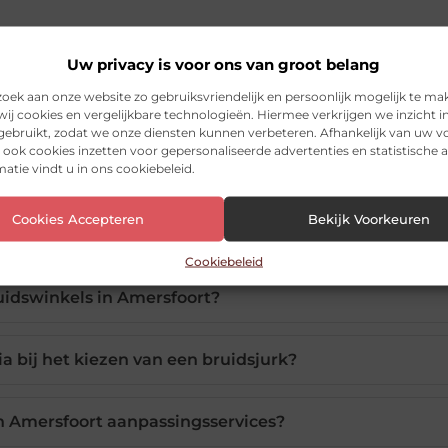
Uw privacy is voor ons van groot belang
ek aan onze website zo gebruiksvriendelijk en persoonlijk mogelijk te ma
ij cookies en vergelijkbare technologieën. Hiermee verkrijgen we inzicht i
 gebruikt, zodat we onze diensten kunnen verbeteren. Afhankelijk van uw 
ook cookies inzetten voor gepersonaliseerde advertenties en statistische a
atie vindt u in ons cookiebeleid.
 moet ik mijn bruidsjurk bestellen?
Cookies Accepteren
Bekijk Voorkeuren
eenemen naar mijn pasafspraken?
Cookiebeleid
uidswinkels in Amersfoort?
ria bij het kiezen van een bruidsjurk?
n Amersfoort aanpassingsservices?