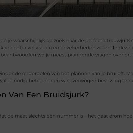
ben je waarschijnlijk op zoek naar de perfecte trouwjurk 
t kan echter vol vragen en onzekerheden zitten. In deze
en beantwoorden we je meest prangende vragen over b
windende onderdelen van het plannen van je bruiloft. M
lles wat je nodig hebt om een weloverwogen beslissing te 
en Van Een Bruidsjurk?
dat de maat slechts een nummer is – het gaat erom hoe ji