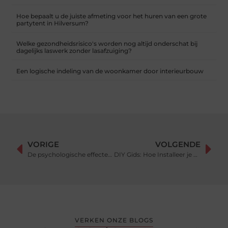
Hoe bepaalt u de juiste afmeting voor het huren van een grote
partytent in Hilversum?
Welke gezondheidsrisico's worden nog altijd onderschat bij
dagelijks laswerk zonder lasafzuiging?
Een logische indeling van de woonkamer door interieurbouw
VORIGE
VOLGENDE
De psychologische effecten van Public Relations
DIY Gids: Hoe Installeer je Elastische Veters?
VERKEN ONZE BLOGS