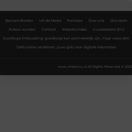
Beroemdheden
Uit de Media
Partners
Over ons
Ons team
Auteur worden
Contact
Website index
Cookiebeleid (EU)
Goedkope linkbuilding: goedkoop kan aantrekkelijk zijn, maar wees slim
Geld online verdienen: jouw gids naar digitale inkomsten
www.vindennu.nl.
All Rights Reserved © 2025