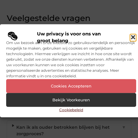
Veelgestelde vragen
Uw privacy is voor ons van
Welke diensten worden aangeboden in
▼
groot belang
jeugdzorg in Den Haag?
Om uw bezoek aan onze website zo gebruiksvriendelijk en persoonlijk
mogelijk te maken, gebruiken wij cookies en vergelijkbare
technologieën. Hiermee verkrijgen we inzicht in hoe onze site wordt
gebruikt, zodat we onze diensten kunnen verbeteren. Afhankelijk van
Hoe weet ik of mijn kind jeugdzorg nodig
▼
uw voorkeuren kunnen we ook cookies inzetten voor
heeft?
gepersonaliseerde advertenties en statistische analyses. Meer
informatie vindt u in ons cookiebeleid.
Wat zijn de kosten voor jeugdzorg in Den
▼
Cookies Accepteren
Haag?
Bekijk Voorkeuren
Hoe lang duurt een jeugdzorgtraject?
▼
Cookiebeleid
Kan ik als ouder betrokken blijven bij het
▼
zorgproces?