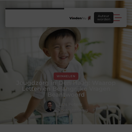
Auteur
worden
WINKELEN
Jeugdzorg in Den Haag: Waarop
Letten en Belangrijke Vragen
Beantwoord
Lars Peters
Contentstrateeg