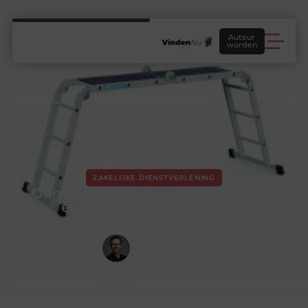
Auteur
worden
ZAKELIJKE DIENSTVERLENING
Oog voor het milieu? Dan schaft u
een duurzame aluminium
reformladder aan
Lars Peters
Contentstrateeg