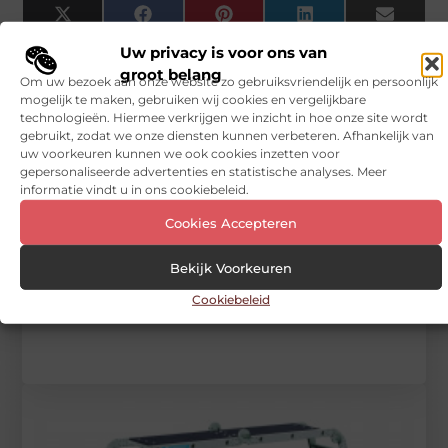
X
Facebook
Pinterest
LinkedIn
Email
(Twitter)
Uw privacy is voor ons van
groot belang
Tags en Categorieën:
Om uw bezoek aan onze website zo gebruiksvriendelijk en persoonlijk
Zakelijke dienstverlening
,
Reformladder
mogelijk te maken, gebruiken wij cookies en vergelijkbare
technologieën. Hiermee verkrijgen we inzicht in hoe onze site wordt
DEEL DIT:
gebruikt, zodat we onze diensten kunnen verbeteren. Afhankelijk van
uw voorkeuren kunnen we ook cookies inzetten voor
gepersonaliseerde advertenties en statistische analyses. Meer
Begin vandaag nog
informatie vindt u in ons cookiebeleid.
met bloggen op
Cookies Accepteren
Vinden nu
Stuur ons een bericht
Bekijk Voorkeuren
Registreer hier
Cookiebeleid