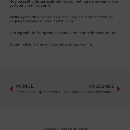
Hoe bepaalt u de juiste afmeting voor het huren van een grote
partytent in Hilversum?
Welke gezondheidsrisico's worden nog altijd onderschat bij
dagelijks laswerk zonder lasafzuiging?
Een logische indeling van de woonkamer door interieurbouw
Slotenmaker Nijmegen voor een veilige woning
VORIGE
VOLGENDE
Bezoek deze specialist in draadstangen
Ga naar deze kapperszaak in regio Lekkerkerk voor een professionele behandeling
VERKEN ONZE BLOGS