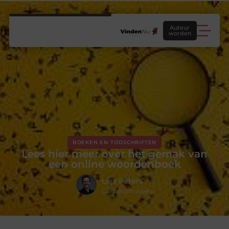
Auteur
worden
BOEKEN EN TIJDSCHRIFTEN
Lees hier meer over het gemak van
een online woordenboek
Lars Peters
Contentstrateeg