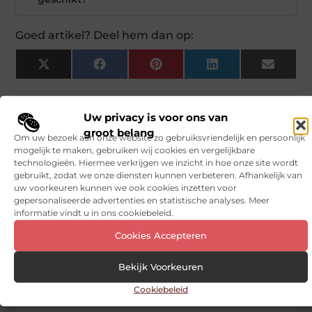
Goed artikel? Deel hem dan op:
X
Facebook
Pinterest
LinkedIn
Email
(Twitter)
Tags en Categorieën:
Uw privacy is voor ons van
Boeken en Tijdschriften
groot belang
Om uw bezoek aan onze website zo gebruiksvriendelijk en persoonlijk
DEEL DIT:
mogelijk te maken, gebruiken wij cookies en vergelijkbare
technologieën. Hiermee verkrijgen we inzicht in hoe onze site wordt
gebruikt, zodat we onze diensten kunnen verbeteren. Afhankelijk van
Begin vandaag nog
uw voorkeuren kunnen we ook cookies inzetten voor
gepersonaliseerde advertenties en statistische analyses. Meer
met bloggen op
informatie vindt u in ons cookiebeleid.
Vinden nu
Stuur ons een bericht
Cookies Accepteren
Registreer hier
Bekijk Voorkeuren
Cookiebeleid