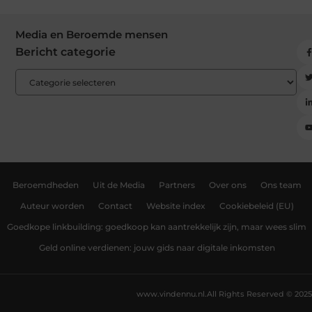
Media en Beroemde mensen
Bericht categorie
Beroemdheden
Uit de Media
Partners
Over ons
Ons team
Auteur worden
Contact
Website index
Cookiebeleid (EU)
Goedkope linkbuilding: goedkoop kan aantrekkelijk zijn, maar wees slim
Geld online verdienen: jouw gids naar digitale inkomsten
www.vindennu.nl.
All Rights Reserved © 2025