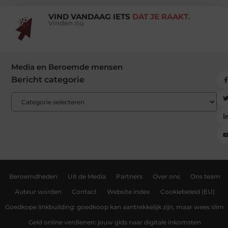
VIND VANDAAG IETS
DAT JE RAAKT.
Vinden nu
Media en Beroemde mensen
Bericht categorie
Beroemdheden
Uit de Media
Partners
Over ons
Ons team
Auteur worden
Contact
Website index
Cookiebeleid (EU)
Goedkope linkbuilding: goedkoop kan aantrekkelijk zijn, maar wees slim
Geld online verdienen: jouw gids naar digitale inkomsten