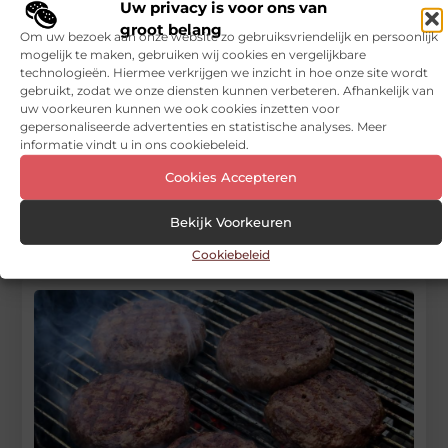
Uw privacy is voor ons van
groot belang
DEEL DIT:
Om uw bezoek aan onze website zo gebruiksvriendelijk en persoonlijk
mogelijk te maken, gebruiken wij cookies en vergelijkbare
technologieën. Hiermee verkrijgen we inzicht in hoe onze site wordt
Begin vandaag nog
gebruikt, zodat we onze diensten kunnen verbeteren. Afhankelijk van
uw voorkeuren kunnen we ook cookies inzetten voor
met bloggen op
gepersonaliseerde advertenties en statistische analyses. Meer
Vinden nu
informatie vindt u in ons cookiebeleid.
Stuur ons een bericht
Cookies Accepteren
Registreer hier
Bekijk Voorkeuren
Cookiebeleid