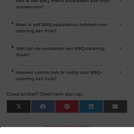
Kan ik het BBQ menu aanpassen aan mijn
▼
voorkeuren?
Moet ik zelf BBQ-apparatuur hebben voor
▼
catering aan huis?
Wat zijn de voordelen van BBQ-catering
▼
thuis?
Hoeveel ruimte heb ik nodig voor BBQ-
▼
catering aan huis?
Goed artikel? Deel hem dan op:
X
Facebook
Pinterest
LinkedIn
Email
(Twitter)
Tags en Categorieën:
Eten en drinken