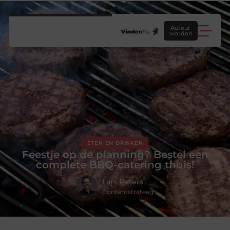
Auteur
worden
ETEN EN DRINKEN
Feestje op de planning? Bestel een
complete BBQ-catering thuis!
Lars Peters
Contentstrateeg