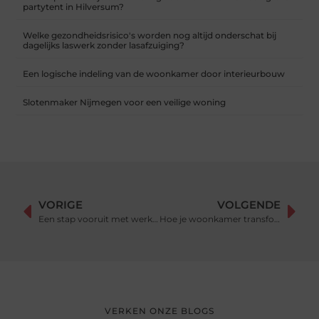
partytent in Hilversum?
Welke gezondheidsrisico's worden nog altijd onderschat bij
dagelijks laswerk zonder lasafzuiging?
Een logische indeling van de woonkamer door interieurbouw
Slotenmaker Nijmegen voor een veilige woning
VORIGE
VOLGENDE
Een stap vooruit met werkervaringsplekken gekeurd door het UWV
Hoe je woonkamer transformeert met stijlvolle meubels
VERKEN ONZE BLOGS