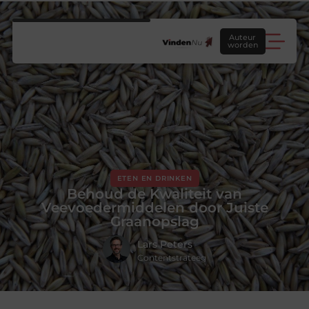
Auteur
worden
ETEN EN DRINKEN
Behoud de Kwaliteit van
Veevoedermiddelen door Juiste
Graanopslag
Lars Peters
Contentstrateeg