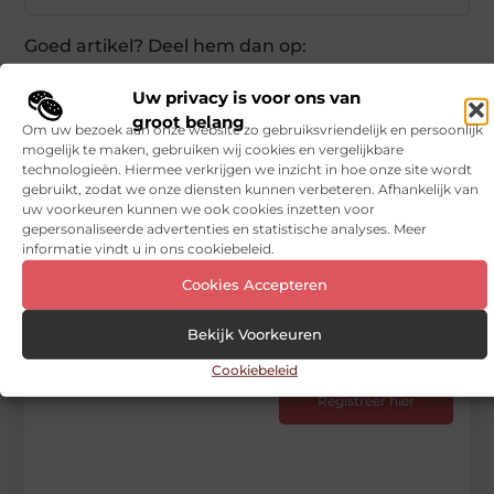
Goed artikel? Deel hem dan op:
Uw privacy is voor ons van
X
Facebook
Pinterest
LinkedIn
Email
(Twitter)
groot belang
Om uw bezoek aan onze website zo gebruiksvriendelijk en persoonlijk
mogelijk te maken, gebruiken wij cookies en vergelijkbare
Tags en Categorieën:
technologieën. Hiermee verkrijgen we inzicht in hoe onze site wordt
Eten en drinken
gebruikt, zodat we onze diensten kunnen verbeteren. Afhankelijk van
uw voorkeuren kunnen we ook cookies inzetten voor
DEEL DIT:
gepersonaliseerde advertenties en statistische analyses. Meer
informatie vindt u in ons cookiebeleid.
Begin vandaag nog
Cookies Accepteren
met bloggen op
Bekijk Voorkeuren
Vinden nu
Stuur ons een bericht
Cookiebeleid
Registreer hier