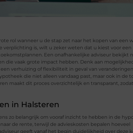
ote rol wanneer u de stap zet naar het kopen van een 
verplichting is, wilt u zeker weten dat u kiest voor een
n toekomstplannen. Een onafhankelijke adviseur bekijkt n
den die vaak grote impact hebben. Denk aan mogelijkhe
n verhuizing of flexibiliteit in geval van veranderinge
hypotheek die niet alleen vandaag past, maar ook in de
en maakt dit proces overzichtelijk en transparant, zoda
en in Halsteren
ens zo belangrijk om vooraf inzicht te hebben in de hy
naar de rente, terwijl de advieskosten bepalen hoeveel
dviseur geeft vanaf het begin duidelijkheid over deze 