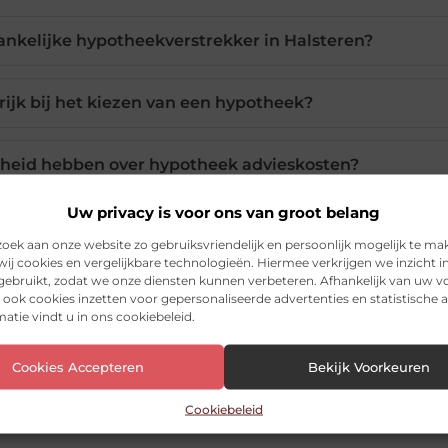
ankelijke hypotheekverstrekker in Halsteren?
rijk bij het kiezen van een hypotheek?
kheid hebben over hypotheek advieskosten?
Uw privacy is voor ons van groot belang
leiding van een hypotheekverstrekker?
ek aan onze website zo gebruiksvriendelijk en persoonlijk mogelijk te ma
ij cookies en vergelijkbare technologieën. Hiermee verkrijgen we inzicht i
 gebruikt, zodat we onze diensten kunnen verbeteren. Afhankelijk van uw 
dviseur bij aan mijn financiële zekerheid?
ook cookies inzetten voor gepersonaliseerde advertenties en statistische a
atie vindt u in ons cookiebeleid.
Cookies Accepteren
Bekijk Voorkeuren
Pinterest
LinkedIn
Ema
Cookiebeleid