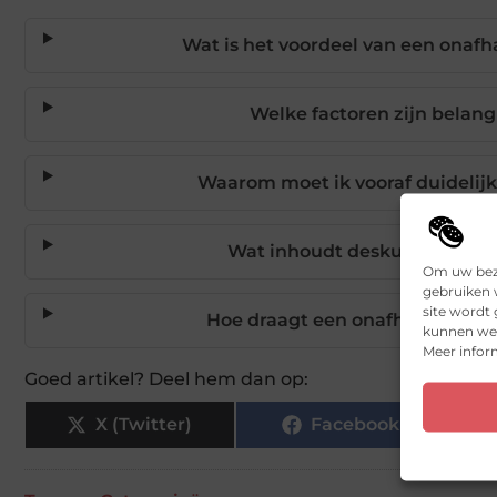
Wat is het voordeel van een onafh
Welke factoren zijn belang
Waarom moet ik vooraf duidelij
Wat inhoudt deskundige bege
Om uw bezo
gebruiken w
site wordt
Hoe draagt een onafhankelijke a
kunnen we 
Meer inform
Goed artikel? Deel hem dan op:
X (Twitter)
Facebook