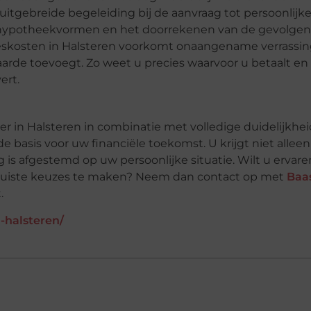
n uitgebreide begeleiding bij de aanvraag tot persoonlijk
de hypotheekvormen en het doorrekenen van de gevolgen
vieskosten in Halsteren voorkomt onaangename verrassi
aarde toevoegt. Zo weet u precies waarvoor u betaalt en
ert.
r in Halsteren in combinatie met volledige duidelijkhei
e basis voor uw financiële toekomst. U krijgt niet allee
g is afgestemd op uw persoonlijke situatie. Wilt u ervar
 juiste keuzes te maken? Neem dan contact op met
Baa
.
-halsteren/