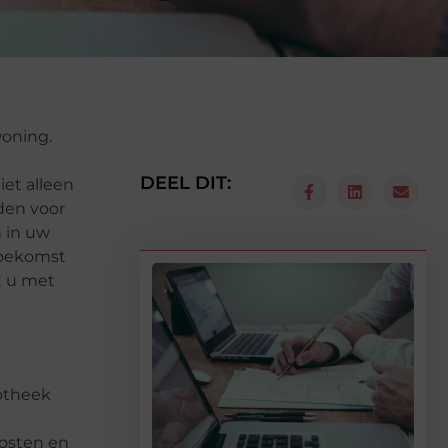
woning.
DEEL DIT:
iet alleen
den voor
n in uw
 toekomst
t u met
potheek
kosten en