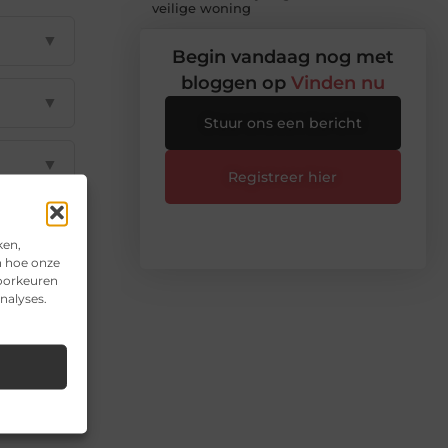
veilige woning
▼
Begin vandaag nog met
bloggen op
Vinden nu
▼
Stuur ons een bericht
▼
Registreer hier
▼
ken,
n hoe onze
voorkeuren
▼
nalyses.
il