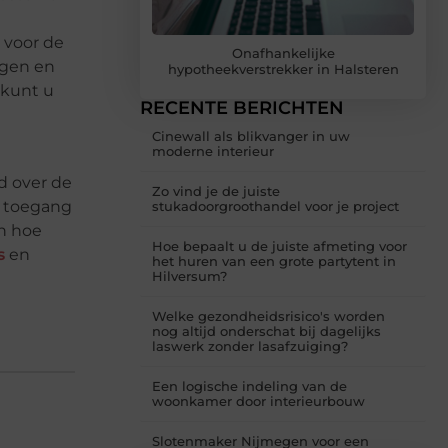
e
 voor de
Onafhankelijke
ngen en
hypotheekverstrekker in Halsteren
 kunt u
RECENTE BERICHTEN
Cinewall als blikvanger in uw
moderne interieur
d over de
Zo vind je de juiste
n toegang
stukadoorgroothandel voor je project
en hoe
Hoe bepaalt u de juiste afmeting voor
s
en
het huren van een grote partytent in
Hilversum?
Welke gezondheidsrisico's worden
nog altijd onderschat bij dagelijks
laswerk zonder lasafzuiging?
Een logische indeling van de
woonkamer door interieurbouw
Slotenmaker Nijmegen voor een