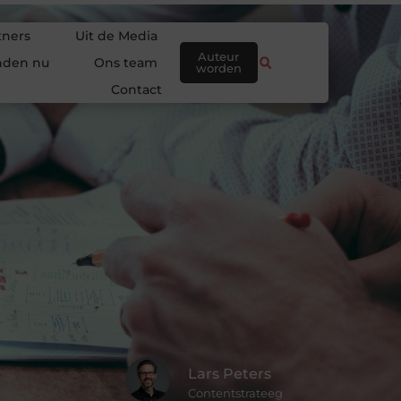
tners
Uit de Media
Auteur
nden nu
Ons team
worden
Contact
Lars Peters
Contentstrateeg