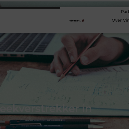
Par
Over Vi
eekverstrekker in