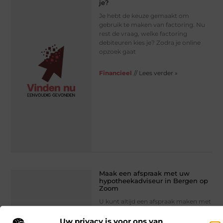
je?
Je hebt de keuze gemaakt om
gebruik te maken van factoring. Nu
rest de vraag, welke factoring
debiteuren kies je? Zodra je online
opzoek gaat
Financieel
// Lees verder »
Maak een afspraak met uw
hypotheekadviseur in Bergen op
Zoom
U kunt altijd een afspraak maken met
de hypotheekadviseur in Bergen op
Zoom van uw keuze. Veel mensen
Uw privacy is voor ons van