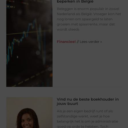
beperken in België
Beleggen is enorm populair in zowel
Nederland als België. Vroeger kon het
nog lonen om spaargeld te laten
groeien met spaarrente, maar dat
wordt steeds
Financieel
// Lees verder »
Vind nu de beste boekhouder in
jouw buurt
Als je een eigen bedrijf runt of als
zelfstandige werkt, weet je hoe
belangrijk het is om je administratie
goed op orde te hebben. Toch