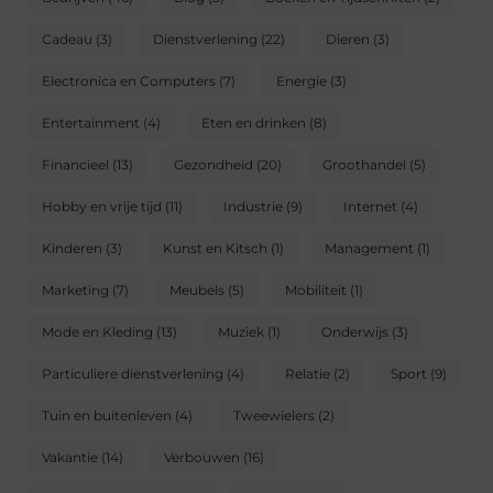
Cadeau
(3)
Dienstverlening
(22)
Dieren
(3)
Electronica en Computers
(7)
Energie
(3)
Entertainment
(4)
Eten en drinken
(8)
Financieel
(13)
Gezondheid
(20)
Groothandel
(5)
Hobby en vrije tijd
(11)
Industrie
(9)
Internet
(4)
Kinderen
(3)
Kunst en Kitsch
(1)
Management
(1)
Marketing
(7)
Meubels
(5)
Mobiliteit
(1)
Mode en Kleding
(13)
Muziek
(1)
Onderwijs
(3)
Particuliere dienstverlening
(4)
Relatie
(2)
Sport
(9)
Tuin en buitenleven
(4)
Tweewielers
(2)
Vakantie
(14)
Verbouwen
(16)