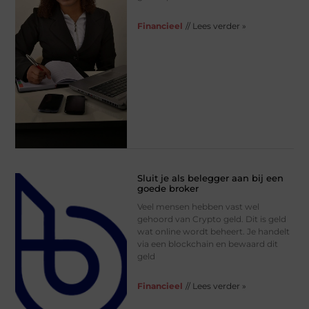
Financieel
// Lees verder »
Sluit je als belegger aan bij een
goede broker
Veel mensen hebben vast wel
gehoord van Crypto geld. Dit is geld
wat online wordt beheert. Je handelt
via een blockchain en bewaard dit
geld
Financieel
// Lees verder »