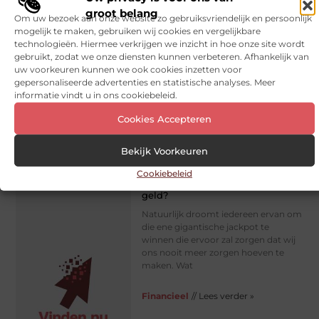
denken dat zij zeer concreet moeten
groot belang
Om uw bezoek aan onze website zo gebruiksvriendelijk en persoonlijk
zijn
mogelijk te maken, gebruiken wij cookies en vergelijkbare
technologieën. Hiermee verkrijgen we inzicht in hoe onze site wordt
Financieel
// Lees verder »
gebruikt, zodat we onze diensten kunnen verbeteren. Afhankelijk van
uw voorkeuren kunnen we ook cookies inzetten voor
gepersonaliseerde advertenties en statistische analyses. Meer
informatie vindt u in ons cookiebeleid.
Cookies Accepteren
Bekijk Voorkeuren
Cookiebeleid
Wat doe jij met je gewonnen
geld?
Natuurlijk droomt iedereen ervan om
die ene gigantische jackpot te
winnen die ervoor zal zorgen dat wij
ons nooit meer zorgen hoeven te
maken. Wat
Financieel
// Lees verder »