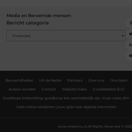
Media en Beroemde mensen
Bericht categorie
Beroemdheden
Uit de Media
Partners
Over ons
Ons team
Auteur worden
Contact
Website index
Cookiebeleid (EU)
Goedkope linkbuilding: goedkoop kan aantrekkelijk zijn, maar wees slim
Geld online verdienen: jouw gids naar digitale inkomsten
www.vindennu.nl.
All Rights Reserved © 2025