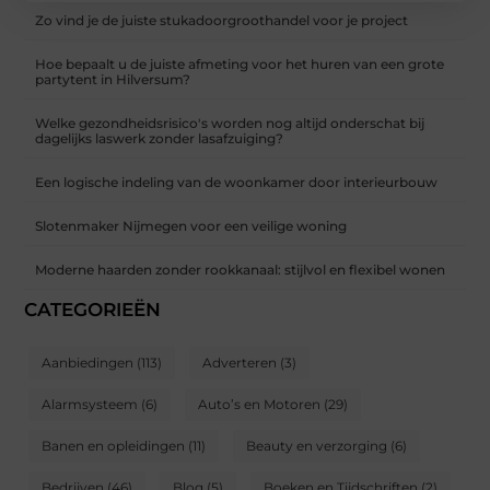
Zo vind je de juiste stukadoorgroothandel voor je project
Hoe bepaalt u de juiste afmeting voor het huren van een grote
partytent in Hilversum?
Welke gezondheidsrisico's worden nog altijd onderschat bij
dagelijks laswerk zonder lasafzuiging?
Een logische indeling van de woonkamer door interieurbouw
Slotenmaker Nijmegen voor een veilige woning
Moderne haarden zonder rookkanaal: stijlvol en flexibel wonen
CATEGORIEËN
Aanbiedingen
(113)
Adverteren
(3)
Alarmsysteem
(6)
Auto’s en Motoren
(29)
Banen en opleidingen
(11)
Beauty en verzorging
(6)
Bedrijven
(46)
Blog
(5)
Boeken en Tijdschriften
(2)