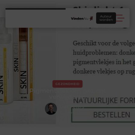
Auteur
worden
GEZONDHEID
Pigmentvlekken gezicht
verwijderen
Lars Peters
Contentstrateeg