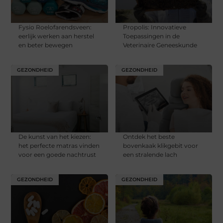
Fysio Roelofarendsveen:
Propolis: Innovatieve
eerlijk werken aan herstel
Toepassingen in de
en beter bewegen
Veterinaire Geneeskunde
GEZONDHEID
GEZONDHEID
De kunst van het kiezen:
Ontdek het beste
het perfecte matras vinden
bovenkaak klikgebit voor
voor een goede nachtrust
een stralende lach
GEZONDHEID
GEZONDHEID