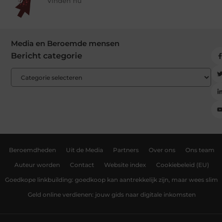
Vinden nu
Media en Beroemde mensen
Bericht categorie
Beroemdheden
Uit de Media
Partners
Over ons
Ons team
Auteur worden
Contact
Website index
Cookiebeleid (EU)
Goedkope linkbuilding: goedkoop kan aantrekkelijk zijn, maar wees slim
Geld online verdienen: jouw gids naar digitale inkomsten