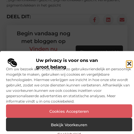
pigmentvlekken in het gezicht
DEEL DIT:
Begin vandaag nog
met bloggen op
Vinden nu
Stuur ons een bericht
Uw privacy is voor ons van
Registreer hier
groot belang
Om uw bezoek aan onze website zo gebruiksvriendelijk en persoonlijk
mogelijk te maken, gebruiken wij cookies en vergelijkbare
technologieën. Hiermee verkrijgen we inzicht in hoe onze site wordt
gebruikt, zodat we onze diensten kunnen verbeteren. Afhankelijk van
uw voorkeuren kunnen we ook cookies inzetten voor
gepersonaliseerde advertenties en statistische analyses. Meer
informatie vindt u in ons cookiebeleid.
Cookies Accepteren
Bekijk Voorkeuren