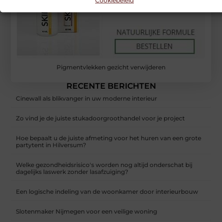
Cookiebeleid
Pigmentvlekken gezicht verwijderen
RECENTE BERICHTEN
Cinewall als blikvanger in uw moderne interieur
Zo vind je de juiste stukadoorgroothandel voor je project
Hoe bepaalt u de juiste afmeting voor het huren van een grote
partytent in Hilversum?
Welke gezondheidsrisico's worden nog altijd onderschat bij
dagelijks laswerk zonder lasafzuiging?
Een logische indeling van de woonkamer door interieurbouw
Slotenmaker Nijmegen voor een veilige woning