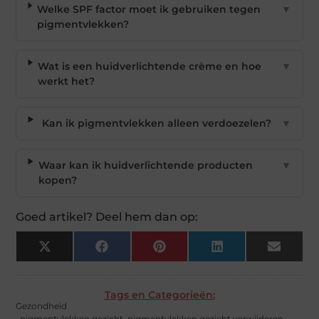
Welke SPF factor moet ik gebruiken tegen
▼
pigmentvlekken?
Wat is een huidverlichtende crème en hoe
▼
werkt het?
Kan ik pigmentvlekken alleen verdoezelen?
▼
Waar kan ik huidverlichtende producten
▼
kopen?
Goed artikel? Deel hem dan op:
X
Facebook
Pinterest
LinkedIn
Email
(Twitter)
Tags en Categorieën:
Gezondheid
,
pigmentvlekken gezicht
,
pigmentvlekken gezicht verwijderen
,