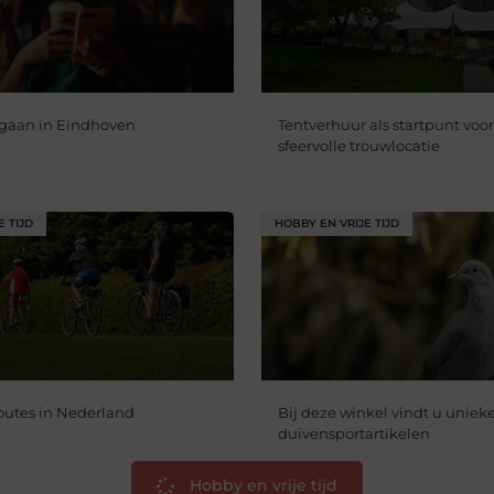
itgaan in Eindhoven
Tentverhuur als startpunt voo
sfeervolle trouwlocatie
E TIJD
HOBBY EN VRIJE TIJD
routes in Nederland
Bij deze winkel vindt u uniek
duivensportartikelen
Hobby en vrije tijd