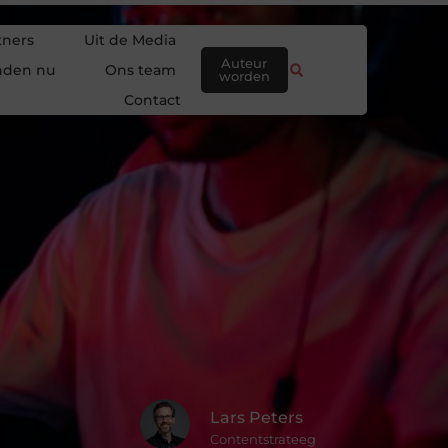
tners
Uit de Media
Auteur
nden nu
Ons team
worden
Contact
Lars Peters
Contentstrateeg