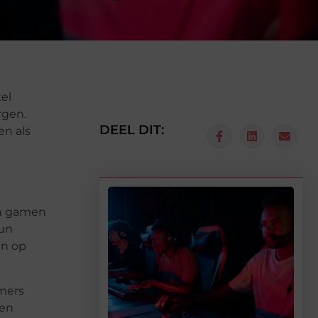
el
rgen.
DEEL DIT:
en als
en gamen
hun
en op
amers
ren