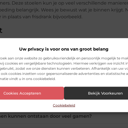
mers. Deze stoelen kun je op veel verschillende maniere
 voeding belangrijk. Wees je bewust wat je binnen krijgt
n plaats van frisdrank bijvoorbeeld.
t
ooi om op een positieve noot te eindigen. Veel oudere
Uw privacy is voor ons van groot belang
et zo. Gamen is namelijk goed voor de mentale gezondhe
komen in contact met andere en leren allerlei mooie
ek aan onze website zo gebruiksvriendelijk en persoonlijk mogelijk te ma
 op de gezondheid en vind de balans.
ij cookies en vergelijkbare technologieën. Hiermee verkrijgen we inzicht i
 gebruikt, zodat we onze diensten kunnen verbeteren. Afhankelijk van uw 
ook cookies inzetten voor gepersonaliseerde advertenties en statistische a
atie vindt u in ons cookiebeleid.
Cookies Accepteren
Bekijk Voorkeuren
Cookiebeleid
en kunnen ontstaan door veel gamen?