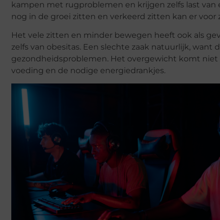
kampen met rugproblemen en krijgen zelfs last van e
nog in de groei zitten en verkeerd zitten kan er voor
Het vele zitten en minder bewegen heeft ook als ge
zelfs van obesitas. Een slechte zaak natuurlijk, want
gezondheidsproblemen. Het overgewicht komt niet 
voeding en de nodige energiedrankjes.