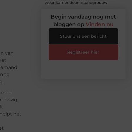
woonkamer door interieurbouw
Begin vandaag nog met
bloggen op
Vinden nu
Stuur ons een bericht
Registreer hier
en van
Het
l iemand
n te
e.
n mooi
bt bezig
ok
helpt het
et