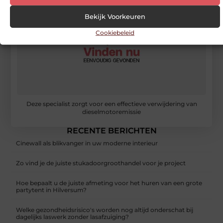
Bekijk Voorkeuren
Cookiebeleid
Deze specialist zorgt voor een effectieve verwijdering van
dieselmotoremissie
RECENTE BERICHTEN
Cinewall als blikvanger in uw moderne interieur
Zo vind je de juiste stukadoorgroothandel voor je project
Hoe bepaalt u de juiste afmeting voor het huren van een grote
partytent in Hilversum?
Welke gezondheidsrisico's worden nog altijd onderschat bij
dagelijks laswerk zonder lasafzuiging?