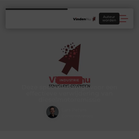
Auteur
worden
INDUSTRIE
Deze specialist zorgt voor een
effectieve verwijdering van
dieselmotoremissie
Lars Peters
Contentstrateeg