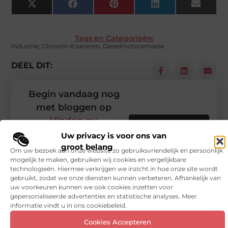
X
Facebook
Pinterest
LinkedIn
Email
(Twitter)
Tags en Categorieën:
Industrie
,
Chroom-6 saneren
,
Dieselmotoremissie
DEEL DIT:
Begin vandaag nog
met bloggen op
Vinden nu
Stuur ons een bericht
Uw privacy is voor ons van
groot belang
Registreer hier
Om uw bezoek aan onze website zo gebruiksvriendelijk en persoonlijk
mogelijk te maken, gebruiken wij cookies en vergelijkbare
technologieën. Hiermee verkrijgen we inzicht in hoe onze site wordt
gebruikt, zodat we onze diensten kunnen verbeteren. Afhankelijk van
uw voorkeuren kunnen we ook cookies inzetten voor
gepersonaliseerde advertenties en statistische analyses. Meer
informatie vindt u in ons cookiebeleid.
Cookies Accepteren