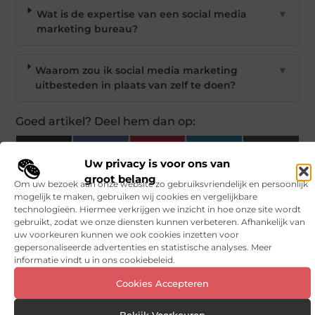
Wat is de expertise van een social media
▼
marketing bureau?
Waarom zou ik social media marketing
▼
uitbesteden in plaats van zelf te doen?
Goed artikel? Deel hem dan op:
X
Facebook
Pinterest
LinkedIn
Email
Uw privacy is voor ons van
(Twitter)
groot belang
Om uw bezoek aan onze website zo gebruiksvriendelijk en persoonlijk
mogelijk te maken, gebruiken wij cookies en vergelijkbare
Tags en Categorieën:
technologieën. Hiermee verkrijgen we inzicht in hoe onze site wordt
Marketing
gebruikt, zodat we onze diensten kunnen verbeteren. Afhankelijk van
uw voorkeuren kunnen we ook cookies inzetten voor
DEEL DIT:
gepersonaliseerde advertenties en statistische analyses. Meer
informatie vindt u in ons cookiebeleid.
Begin vandaag nog
Cookies Accepteren
met bloggen op
Vinden nu
Bekijk Voorkeuren