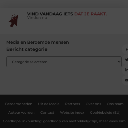
VIND VANDAAG IETS
DAT JE RAAKT.
Vinden nu
Media en Beroemde mensen
Bericht categorie
Beroemdheden
Uit de Media
Partners
Over ons
Ons team
Auteur worden
Contact
Website index
Cookiebeleid (EU)
Goedkope linkbuilding: goedkoop kan aantrekkelijk zijn, maar wees slim