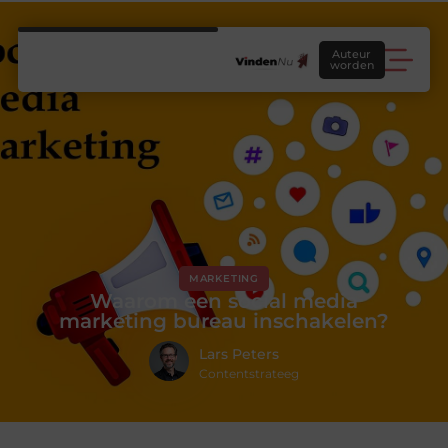
Auteur
worden
MARKETING
Waarom een social media
marketing bureau inschakelen?
Lars Peters
Contentstrateeg