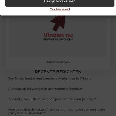
Bekijk Voorkeuren
Cookiebeleid
Ruitersportzaak
RECENTE BERICHTEN
Een kinderfeestje met creatieve workshops in Tilburg
Cinewall als blikvanger in uw moderne interieur
Zo vind je de juiste stukadoorgroothandel voor je project
Hoe bepaalt u de juiste afmeting voor het huren van een grote
partytent in Hilversum?