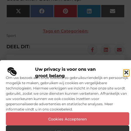
X
Facebook
Pinterest
LinkedIn
Email
(Twitter)
Tags en Categorieën:
Sport
DEEL DIT:
Begin vandaag nog
Uw privacy is voor ons van
met bloggen op
groot belang
Vinden nu
Om uw bezoek aan onze website zo gebruiksvriendelijk en persoonlijk
Stuur ons een bericht
mogelijk te maken, gebruiken wij cookies en vergelijkbare
technologieën. Hiermee verkrijgen we inzicht in hoe onze site wordt
Registreer hier
gebruikt, zodat we onze diensten kunnen verbeteren. Afhankelijk van
uw voorkeuren kunnen we ook cookies inzetten voor
gepersonaliseerde advertenties en statistische analyses. Meer
informatie vindt u in ons cookiebeleid.
Cookies Accepteren