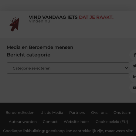
VIND VANDAAG IETS
DAT JE RAAKT.
Vinden nu
Media en Beroemde mensen
Bericht categorie
Beroemdheden
Uit de Media
Partners
Over ons
Ons team
Auteur worden
Contact
Website index
Cookiebeleid (EU)
Goedkope linkbuilding: goedkoop kan aantrekkelijk zijn, maar wees slim