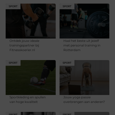
SPORT
SPORT
Ontdek jouw ideale
Haal het beste uit jezelf
trainingspartner bij
met personal training in
Fitnesskoerier.nl
Rotterdam
SPORT
SPORT
Sportkleding en spullen
Jouw yoga passie
van hoge kwaliteit
overbrengen aan anderen?
SPORT
SPORT