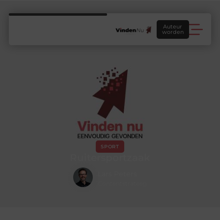
Auteur
worden
SPORT
Ruitersportzaak
Lars Peters
Contentstrateeg