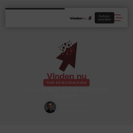
Auteur
worden
TUIN EN BUITENLEVEN
In jouw tuin mooi kunstgras
hebben
Lars Peters
Contentstrateeg