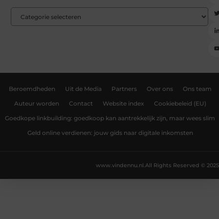
Beroemdheden
Uit de Media
Partners
Over ons
Ons team
Auteur worden
Contact
Website index
Cookiebeleid (EU)
Goedkope linkbuilding: goedkoop kan aantrekkelijk zijn, maar wees slim
Geld online verdienen: jouw gids naar digitale inkomsten
www.vindennu.nl.
All Rights Reserved © 2025