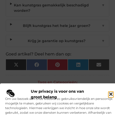
Kan kunstgras gemakkelijk beschadigd
▼
worden?
Blijft kunstgras het hele jaar groen?
▼
Krijg je garantie op kunstgras?
▼
Goed artikel? Deel hem dan op:
X
Facebook
Pinterest
LinkedIn
Email
(Twitter)
Tags en Categorieën:
Tuin en buitenleven
Uw privacy is voor ons van
DEEL DIT:
groot belang
Om uw bezoek aan onze website zo gebruiksvriendelijk en persoonlijk
mogelijk te maken, gebruiken wij cookies en vergelijkbare
technologieën. Hiermee verkrijgen we inzicht in hoe onze site wordt
Begin vandaag nog
gebruikt, zodat we onze diensten kunnen verbeteren. Afhankelijk van