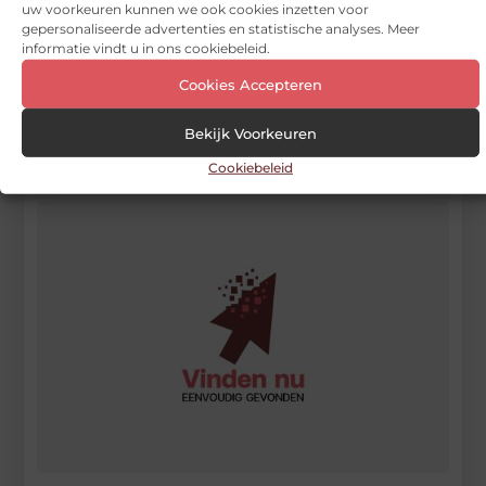
met bloggen op
uw voorkeuren kunnen we ook cookies inzetten voor
gepersonaliseerde advertenties en statistische analyses. Meer
Vinden nu
Stuur ons een bericht
informatie vindt u in ons cookiebeleid.
Cookies Accepteren
Registreer hier
Bekijk Voorkeuren
Cookiebeleid