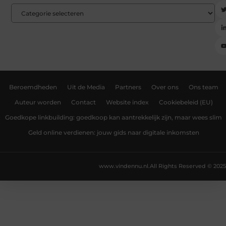
Beroemdheden
Uit de Media
Partners
Over ons
Ons team
Auteur worden
Contact
Website index
Cookiebeleid (EU)
Goedkope linkbuilding: goedkoop kan aantrekkelijk zijn, maar wees slim
Geld online verdienen: jouw gids naar digitale inkomsten
www.vindennu.nl.
All Rights Reserved © 2025