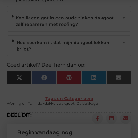
Kan ik een gat in een oude zinken dakgoot
▼
zelf repareren met roofing?
Hoe voorkom ik dat mijn dakgoot lekken
▼
krijgt?
Goed artikel? Deel hem dan op:
X
Facebook
Pinterest
LinkedIn
Email
(Twitter)
Tags en Categorieën:
Woning en Tuin
,
dakdekker
,
dakgoot
,
Daklekkage
DEEL DIT:
Begin vandaag nog