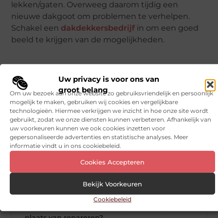
lekken/gaten. Overweeg daarom tijdig een
nieuwe dakgoot om problemen te verhelpen.
Schakel een
dakdekkersbedrijf
in om een goed
beeld te krijgen van de mogelijkheden.
Uw privacy is voor ons van
groot belang
Om uw bezoek aan onze website zo gebruiksvriendelijk en persoonlijk
Veelgestelde vragen
mogelijk te maken, gebruiken wij cookies en vergelijkbare
technologieën. Hiermee verkrijgen we inzicht in hoe onze site wordt
gebruikt, zodat we onze diensten kunnen verbeteren. Afhankelijk van
uw voorkeuren kunnen we ook cookies inzetten voor
Hoe herken ik wat voor soort dakgoot ik
▼
gepersonaliseerde advertenties en statistische analyses. Meer
heb?
informatie vindt u in ons cookiebeleid.
Cookies Accepteren
Wat is de beste oplossing voor een lek op de
▼
naad van mijn dakgoot?
Bekijk Voorkeuren
Cookiebeleid
Wanneer moet ik mijn dakgoot vervangen in
▼
plaats van repareren?