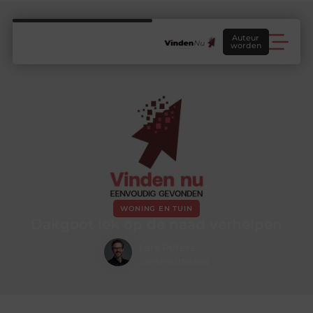
Auteur
worden
WONING EN TUIN
Dakgoot lek op de naad verhelpen
Lars Peters
Contentstrateeg