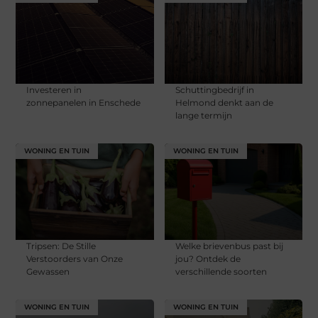
Investeren in
Schuttingbedrijf in
zonnepanelen in Enschede
Helmond denkt aan de
lange termijn
WONING EN TUIN
WONING EN TUIN
Tripsen: De Stille
Welke brievenbus past bij
Verstoorders van Onze
jou? Ontdek de
Gewassen
verschillende soorten
WONING EN TUIN
WONING EN TUIN