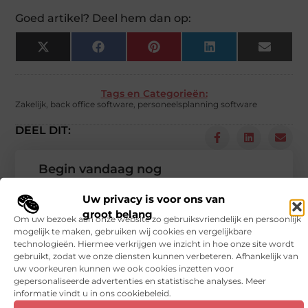
Goed artikel? Deel hem dan op:
X
Facebook
Pinterest
LinkedIn
Email
(Twitter)
Tags en Categorieën:
Zakelijk
,
back office software
,
personeelsplanning software
DEEL DIT:
Begin vandaag nog
met bloggen op
Uw privacy is voor ons van
Vinden nu
Stuur ons een bericht
groot belang
Om uw bezoek aan onze website zo gebruiksvriendelijk en persoonlijk
mogelijk te maken, gebruiken wij cookies en vergelijkbare
Registreer hier
technologieën. Hiermee verkrijgen we inzicht in hoe onze site wordt
gebruikt, zodat we onze diensten kunnen verbeteren. Afhankelijk van
uw voorkeuren kunnen we ook cookies inzetten voor
gepersonaliseerde advertenties en statistische analyses. Meer
informatie vindt u in ons cookiebeleid.