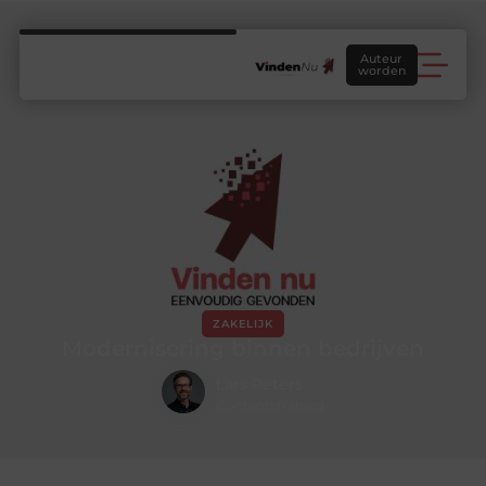
Auteur
worden
ZAKELIJK
Modernisering binnen bedrijven
Lars Peters
Contentstrateeg