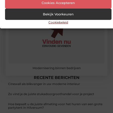
Cookies Accepteren
Bekijk Voorkeuren
Cookiebeleid
Modernisering binnen bedrijven
RECENTE BERICHTEN
Cinewall als blikvanger in uw moderne interieur
Zo vind je de juiste stukadoorgroothandel voor je project
Hoe bepaalt u de juiste afmeting voor het huren van een grote
partytent in Hilversum?