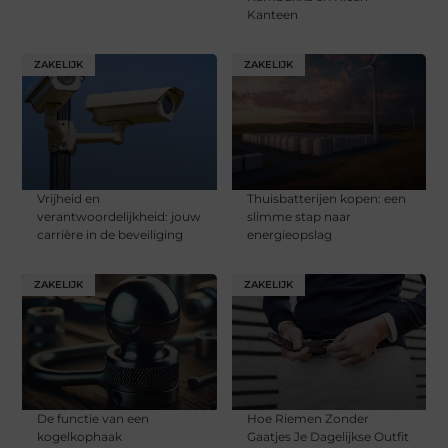
Kanteen
ZAKELIJK
ZAKELIJK
Vrijheid en
Thuisbatterijen kopen: een
verantwoordelijkheid: jouw
slimme stap naar
carrière in de beveiliging
energieopslag
ZAKELIJK
ZAKELIJK
De functie van een
Hoe Riemen Zonder
kogelkophaak
Gaatjes Je Dagelijkse Outfit