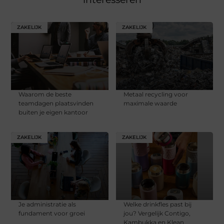
ZAKELIJK
ZAKELIJK
Waarom de beste
Metaal recycling voor
teamdagen plaatsvinden
maximale waarde
buiten je eigen kantoor
ZAKELIJK
ZAKELIJK
Je administratie als
Welke drinkfles past bij
fundament voor groei
jou? Vergelijk Contigo,
Kambukka en Klean