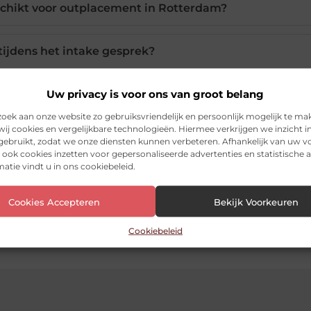
schikt voor outplacement in Rotterdam?
tijdens het intake gesprek?
Uw privacy is voor ons van groot belang
werkgelegenheid voor werknemers?
ek aan onze website zo gebruiksvriendelijk en persoonlijk mogelijk te ma
ij cookies en vergelijkbare technologieën. Hiermee verkrijgen we inzicht i
 gebruikt, zodat we onze diensten kunnen verbeteren. Afhankelijk van uw 
ook cookies inzetten voor gepersonaliseerde advertenties en statistische a
Pinterest
LinkedIn
Ema
atie vindt u in ons cookiebeleid.
Cookies Accepteren
Bekijk Voorkeuren
terdam
Cookiebeleid