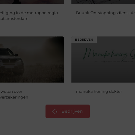
iliging in de metropoolregio:
Buunk Ontstoppingsdienst 
 tot amsterdam
BEDRIJVEN
 weten over
manuka honing dokter
overzekeringen
Bedrijven