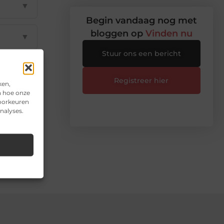
▼
Begin vandaag nog met
bloggen op
Vinden nu
▼
Stuur ons een bericht
▼
Registreer hier
ken,
n hoe onze
voorkeuren
nalyses.
il