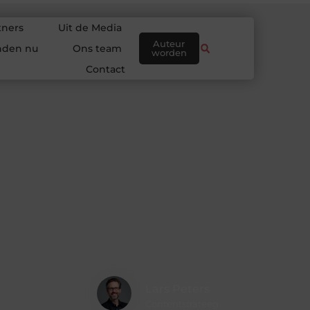
tners
Uit de Media
Auteur
nden nu
Ons team
worden
Contact
Lars Peters
Contentstrateeg