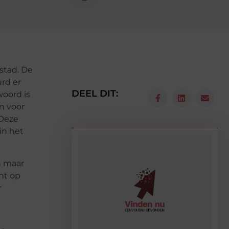
stad. De
rd er
DEEL DIT:
oord is
n voor
 Deze
in het
n maar
cht op
r