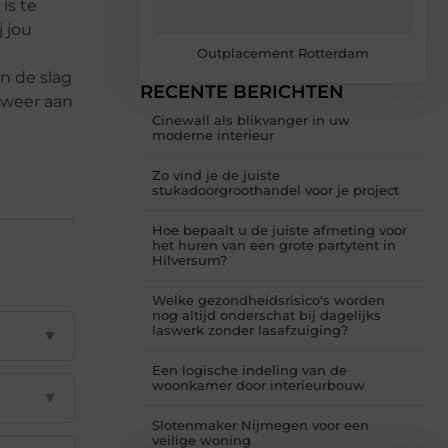
is te
 jou
Outplacement Rotterdam
an de slag
RECENTE BERICHTEN
l weer aan
Cinewall als blikvanger in uw
moderne interieur
Zo vind je de juiste
stukadoorgroothandel voor je project
Hoe bepaalt u de juiste afmeting voor
het huren van een grote partytent in
Hilversum?
Welke gezondheidsrisico's worden
nog altijd onderschat bij dagelijks
laswerk zonder lasafzuiging?
▼
Een logische indeling van de
woonkamer door interieurbouw
▼
Slotenmaker Nijmegen voor een
veilige woning