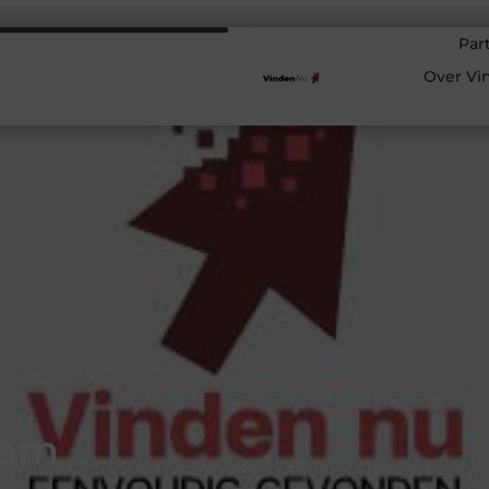
Par
Over Vi
dam