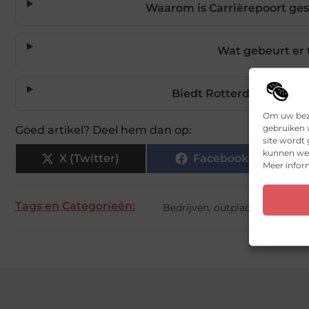
Waarom is Carrièrepoort ge
Wat gebeurt er 
Biedt Rotterdam veel 
Om uw bezo
gebruiken w
Goed artikel? Deel hem dan op:
site wordt
kunnen we 
X (Twitter)
Facebook
Meer inform
Tags en Categorieën:
Bedrijven
,
outplacement Rot