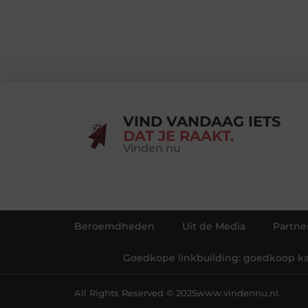
VIND VANDAAG IETS
DAT JE RAAKT.
Vinden nu
Beroemdheden
Uit de Media
Partne
Goedkope linkbuilding: goedkoop kan
All Rights Reserved © 2025
www.vindennu.nl.