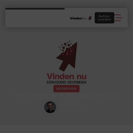
Auteur
worden
BEDRIJVEN
Een loodgieter in Schiedam nodig?
Lars Peters
Contentstrateeg