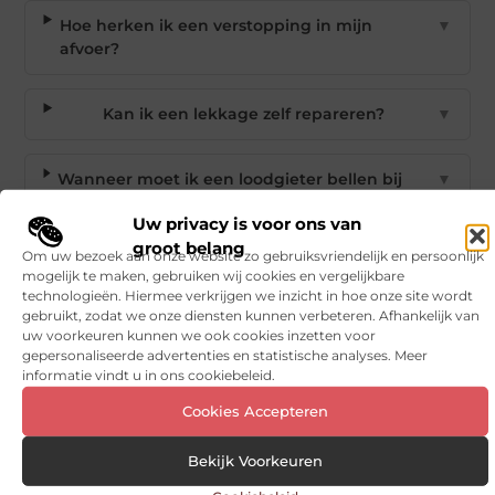
Hoe herken ik een verstopping in mijn
▼
afvoer?
Kan ik een lekkage zelf repareren?
▼
Wanneer moet ik een loodgieter bellen bij
▼
cv-problemen?
Uw privacy is voor ons van
groot belang
Om uw bezoek aan onze website zo gebruiksvriendelijk en persoonlijk
Is er een loodgieter beschikbaar buiten
▼
mogelijk te maken, gebruiken wij cookies en vergelijkbare
kantooruren in Schiedam?
technologieën. Hiermee verkrijgen we inzicht in hoe onze site wordt
gebruikt, zodat we onze diensten kunnen verbeteren. Afhankelijk van
uw voorkeuren kunnen we ook cookies inzetten voor
Goed artikel? Deel hem dan op:
gepersonaliseerde advertenties en statistische analyses. Meer
informatie vindt u in ons cookiebeleid.
X
Facebook
Pinterest
LinkedIn
Email
Cookies Accepteren
(Twitter)
Bekijk Voorkeuren
Tags en Categorieën:
Bedrijven
,
Loodgieter
,
Loodgieter Schiedam