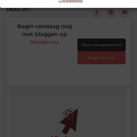
Cookiebeleid
DEEL DIT:
Begin vandaag nog
met bloggen op
Vinden nu
Stuur ons een bericht
Registreer hier