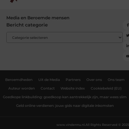
Media en Beroemde mensen
Bericht categorie
Beroemdheden
Uit de Media
Partners
Over ons
Ons team
Auteur worden
Contact
Website index
Cookiebeleid (EU)
Goedkope linkbuilding: goedkoop kan aantrekkelijk zijn, maar wees slim
Geld online verdienen: jouw gids naar digitale inkomsten
www.vindennu.nl.
All Rights Reserved © 2025