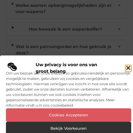
Welke soorten opbergmogelijkheden zijn er
▼
voor wapens?
Hoe bewaak ik een wapenkoffer?
▼
Wat is een patroongordel en hoe gebruik je
▼
deze?
Uw privacy is voor ons van
Wat bevat een jagerstas en wanneer heb je
▼
groot belang
Om uw bezoek aan onze website zo gebruiksvriendelijk en persoonlijk
deze nodig?
mogelijk te maken, gebruiken wij cookies en vergelijkbare
technologieën. Hiermee verkrijgen we inzicht in hoe onze site wordt
gebruikt, zodat we onze diensten kunnen verbeteren. Afhankelijk van
Goed artikel? Deel hem dan op:
uw voorkeuren kunnen we ook cookies inzetten voor
gepersonaliseerde advertenties en statistische analyses. Meer
informatie vindt u in ons cookiebeleid.
X
Facebook
Pinterest
LinkedIn
Email
(Twitter)
Cookies Accepteren
Tags en Categorieën:
Bekijk Voorkeuren
Hobby en vrije tijd