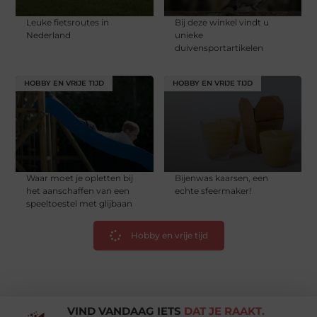
Leuke fietsroutes in
Bij deze winkel vindt u
Nederland
unieke
duivensportartikelen
HOBBY EN VRIJE TIJD
HOBBY EN VRIJE TIJD
Waar moet je opletten bij
Bijenwas kaarsen, een
het aanschaffen van een
echte sfeermaker!
speeltoestel met glijbaan
Hobby en vrije tijd
VIND VANDAAG IETS
DAT JE RAAKT.