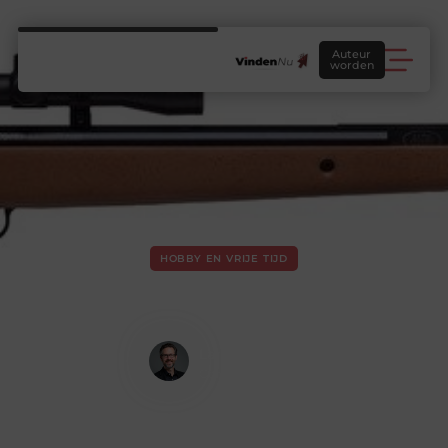
Auteur
worden
HOBBY EN VRIJE TIJD
Uw geweer, luchtbuks of kogels
opbergen? Dit zijn de
mogelijkheden!
Lars Peters
Contentstrateeg