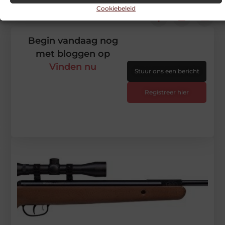
Cookiebeleid
DEEL DIT:
Begin vandaag nog
met bloggen op
Vinden nu
Stuur ons een bericht
Registreer hier