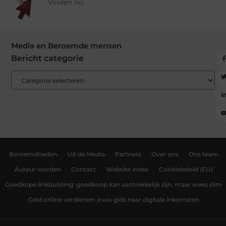
Vinden nu
Media en Beroemde mensen
Bericht categorie
Beroemdheden
Uit de Media
Partners
Over ons
Ons team
Auteur worden
Contact
Website index
Cookiebeleid (EU)
Goedkope linkbuilding: goedkoop kan aantrekkelijk zijn, maar wees slim
Geld online verdienen: jouw gids naar digitale inkomsten