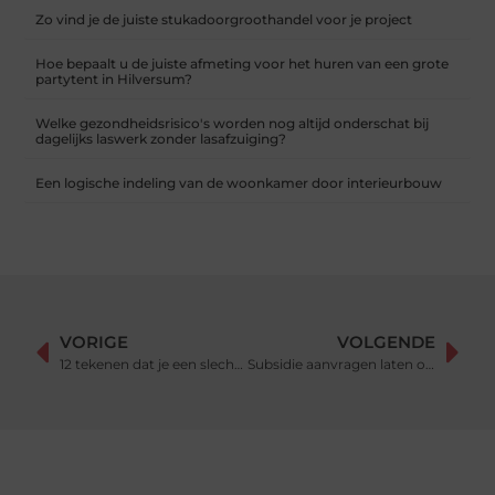
Zo vind je de juiste stukadoorgroothandel voor je project
Hoe bepaalt u de juiste afmeting voor het huren van een grote
partytent in Hilversum?
Welke gezondheidsrisico's worden nog altijd onderschat bij
dagelijks laswerk zonder lasafzuiging?
Een logische indeling van de woonkamer door interieurbouw
VORIGE
VOLGENDE
12 tekenen dat je een slechte leider aan het worden bent
Subsidie aanvragen laten ontzorgen