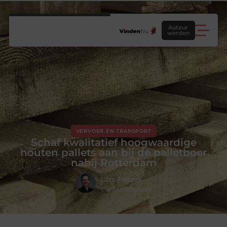
Auteur
worden
VERVOER EN TRANSPORT
Schaf kwalitatief hoogwaardige
houten pallets aan bij dé palletboer
nabij Rotterdam
Lars Peters
Contentstrateeg