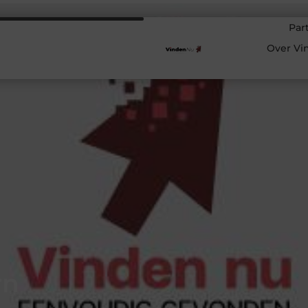
Par
Over Vi
rn