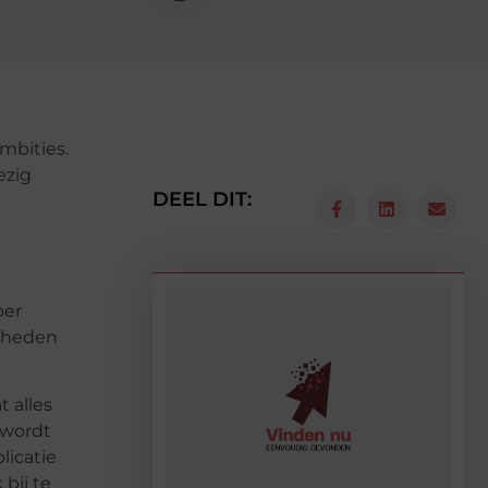
mbities.
ezig
DEEL DIT:
per
amheden
 alles
 wordt
licatie
bij te