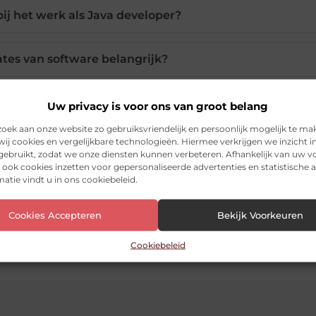
ij het werk als Java developer?
tes van software belangrijk?
ijven zijn in Apeldoorn gevestigd?
Uw privacy is voor ons van groot belang
ek aan onze website zo gebruiksvriendelijk en persoonlijk mogelijk te ma
ij cookies en vergelijkbare technologieën. Hiermee verkrijgen we inzicht i
 gebruikt, zodat we onze diensten kunnen verbeteren. Afhankelijk van uw 
ook cookies inzetten voor gepersonaliseerde advertenties en statistische a
Pinterest
LinkedIn
Ema
atie vindt u in ons cookiebeleid.
Cookies Accepteren
Bekijk Voorkeuren
Cookiebeleid