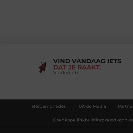
VIND VANDAAG IETS
DAT JE RAAKT.
Vinden nu
Beroemdheden
Uit de Media
Partne
Goedkope linkbuilding: goedkoop kan