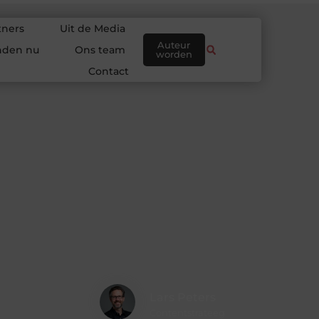
tners
Uit de Media
Auteur
nden nu
Ons team
worden
Contact
Lars Peters
Contentstrateeg