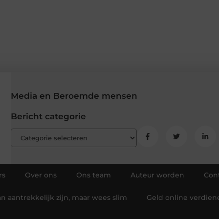
Media en Beroemde mensen
Bericht categorie
rs
Over ons
Ons team
Auteur worden
Con
 aantrekkelijk zijn, maar wees slim
Geld online verdien