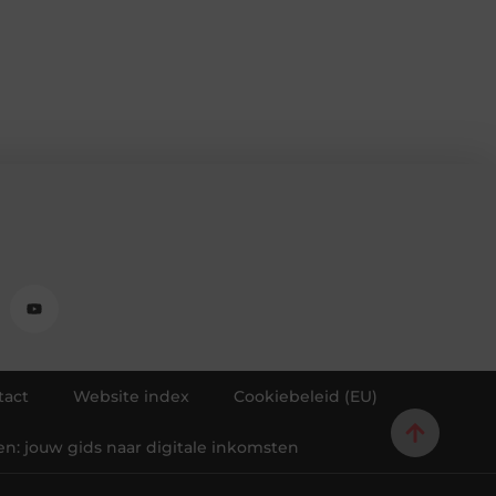
tact
Website index
Cookiebeleid (EU)
en: jouw gids naar digitale inkomsten