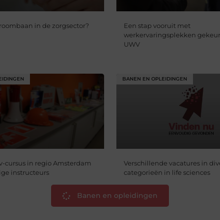
roombaan in de zorgsector?
Een stap vooruit met
werkervaringsplekken gekeur
UWV
EIDINGEN
BANEN EN OPLEIDINGEN
v-cursus in regio Amsterdam
Verschillende vacatures in div
ige instructeurs
categorieën in life sciences
Banen en opleidingen