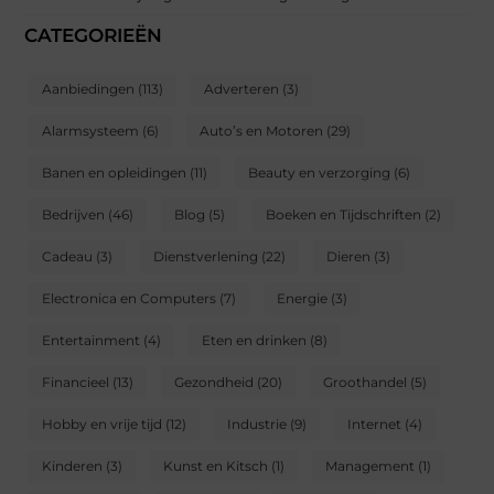
CATEGORIEËN
Aanbiedingen
(113)
Adverteren
(3)
Alarmsysteem
(6)
Auto’s en Motoren
(29)
Banen en opleidingen
(11)
Beauty en verzorging
(6)
Bedrijven
(46)
Blog
(5)
Boeken en Tijdschriften
(2)
Cadeau
(3)
Dienstverlening
(22)
Dieren
(3)
Electronica en Computers
(7)
Energie
(3)
Entertainment
(4)
Eten en drinken
(8)
Financieel
(13)
Gezondheid
(20)
Groothandel
(5)
Hobby en vrije tijd
(12)
Industrie
(9)
Internet
(4)
Kinderen
(3)
Kunst en Kitsch
(1)
Management
(1)