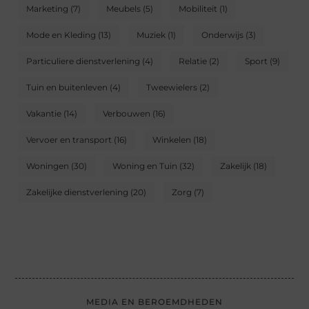
Marketing
(7)
Meubels
(5)
Mobiliteit
(1)
Mode en Kleding
(13)
Muziek
(1)
Onderwijs
(3)
Particuliere dienstverlening
(4)
Relatie
(2)
Sport
(9)
Tuin en buitenleven
(4)
Tweewielers
(2)
Vakantie
(14)
Verbouwen
(16)
Vervoer en transport
(16)
Winkelen
(18)
Woningen
(30)
Woning en Tuin
(32)
Zakelijk
(18)
Zakelijke dienstverlening
(20)
Zorg
(7)
MEDIA EN BEROEMDHEDEN