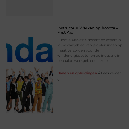
Instructeur Werken op hoogte –
First Aid
Functie Als vaste docent en expert in
jouw vakgebied kan je opleidingen op
maat verzorgen voor de
windenergiesector en de industrie in
bepaalde werkgebieden, zoals
Banen en opleidingen
// Lees verder
»