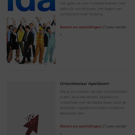
het gebruik van mobiele kranen, het
gebruik van shovels, het legen van
containers met Terberg
Banen en opleidingen
// Lees verder
»
Ontwikkelaar Apeldoorn
Als je wil werken als een ontwikkelaar
is een Java developer Apeldoorn
misschien wel de ideale baan voor je
ambities. Apeldoorn trekt moderne
bedrijven aan
Banen en opleidingen
// Lees verder
»