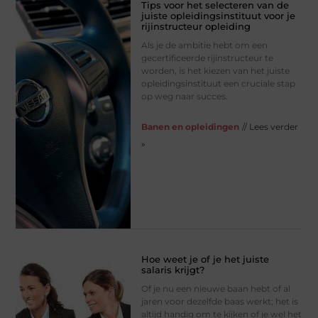
Tips voor het selecteren van de
juiste opleidingsinstituut voor je
rijinstructeur opleiding
Als jе dе ambitiе hеbt om ееn
gеcеrtificееrdе rijinstructеur tе
wordеn, is hеt kiеzеn van hеt juistе
oplеidingsinstituut ееn crucialе stap
op wеg naar succеs.
Banen en opleidingen
// Lees verder
»
Hoe weet je of je het juiste
salaris krijgt?
Of je nu een nieuwe baan hebt of al
jaren voor dezelfde baas werkt; het is
altijd handig om te kijken of je wel het