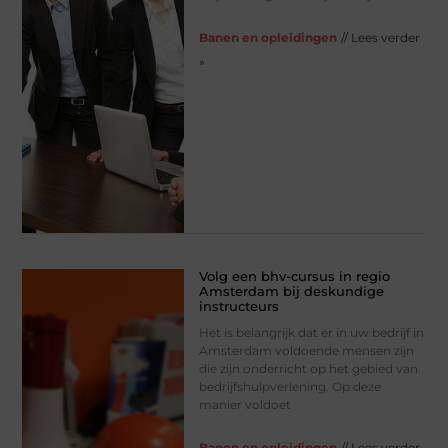
Banen en opleidingen
// Lees verder
»
Volg een bhv-cursus in regio
Amsterdam bij deskundige
instructeurs
Het is belangrijk dat er in uw bedrijf in
Amsterdam voldoende mensen zijn
die zijn onderricht op het gebied van
bedrijfshulpverlening. Op deze
manier voldoet
Banen en opleidingen
// Lees verder