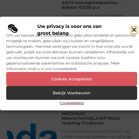
ASICS verkoopmedewerker –
bijbaan €12,50 p.u.
U bent een echte sportliefhebber,
weet u hoe u uw klanten moet
Uw privacy is voor ons van
adviseren? Wil je ’s nachts en in het
weekend werken? Word dan onze
groot belang
Om uw bezoek aan onze website zo gebruiksvriendelijk en persoonlijk
mogelijk te maken, gebruiken wij cookies en vergelijkbare
Banen en opleidingen
// Lees verder
technologieën. Hiermee verkrijgen we inzicht in hoe onze site wordt
gebruikt, zodat we onze diensten kunnen verbeteren. Afhankelijk van
»
uw voorkeuren kunnen we ook cookies inzetten voor
gepersonaliseerde advertenties en statistische analyses. Meer
informatie vindt u in ons cookiebeleid.
Cookies Accepteren
Bekijk Voorkeuren
Cookiebeleid
MACHINIST
KRAAN/SHOVEL/HEFTRUCK
recycling Eindhoven
Functieomschrijving Activiteiten zijn
onder meer het scheiden van afval en