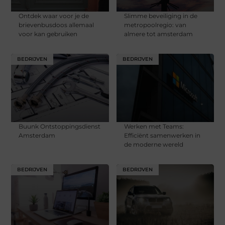
Ontdek waar voor je de
Slimme beveiliging in de
brievenbusdoos allemaal
metropoolregio: van
voor kan gebruiken
almere tot amsterdam
BEDRIJVEN
BEDRIJVEN
Buunk Ontstoppingsdienst
Werken met Teams:
Amsterdam
Efficiënt samenwerken in
de moderne wereld
BEDRIJVEN
BEDRIJVEN