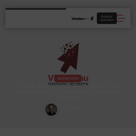
Auteur
worden
BEDRIJVEN
Vind de mooiste ruimtes om te
vergaderen in Utrecht bij Creative
Valley
Lars Peters
Contentstrateeg