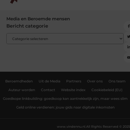
Media en Beroemde mensen
Bericht categorie
Beroemdheden
Uit de Media
Partners
Over ons
Ons team
Auteur worden
Contact
Website index
Cookiebeleid (EU)
Goedkope linkbuilding: goedkoop kan aantrekkelijk zijn, maar wees slim
Geld online verdienen: jouw gids naar digitale inkomsten
www.vindennu.nl.
All Rights Reserved © 2025