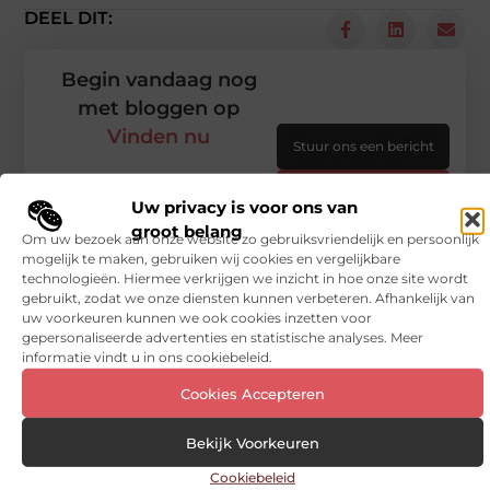
DEEL DIT:
Begin vandaag nog
met bloggen op
Vinden nu
Stuur ons een bericht
Registreer hier
Uw privacy is voor ons van
groot belang
Om uw bezoek aan onze website zo gebruiksvriendelijk en persoonlijk
mogelijk te maken, gebruiken wij cookies en vergelijkbare
technologieën. Hiermee verkrijgen we inzicht in hoe onze site wordt
gebruikt, zodat we onze diensten kunnen verbeteren. Afhankelijk van
uw voorkeuren kunnen we ook cookies inzetten voor
gepersonaliseerde advertenties en statistische analyses. Meer
informatie vindt u in ons cookiebeleid.
Cookies Accepteren
Bekijk Voorkeuren
Cookiebeleid