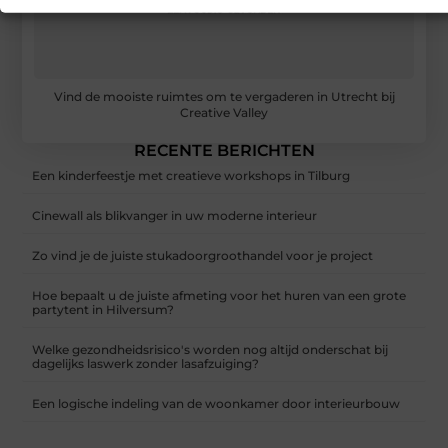
Vind de mooiste ruimtes om te vergaderen in Utrecht bij
Creative Valley
RECENTE BERICHTEN
Een kinderfeestje met creatieve workshops in Tilburg
Cinewall als blikvanger in uw moderne interieur
Zo vind je de juiste stukadoorgroothandel voor je project
Hoe bepaalt u de juiste afmeting voor het huren van een grote
partytent in Hilversum?
Welke gezondheidsrisico's worden nog altijd onderschat bij
dagelijks laswerk zonder lasafzuiging?
Een logische indeling van de woonkamer door interieurbouw