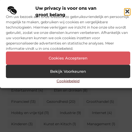
Uw privacy is voor ons van
CATEGORIEËN
groot belang
Om uw bezoek aan onze website zo gebruiksvriendelijk en persoonlijk
mogelijk te maken, gebruiken wij cookies en vergelijkbare
Aanbiedingen
(113)
Adverteren
(3)
technologieën. Hiermee verkrijgen we inzicht in hoe onze site wordt
gebruikt, zodat we onze diensten kunnen verbeteren. Afhankelijk van
Alarmsysteem
(6)
Auto’s en Motoren
(29)
uw voorkeuren kunnen we ook cookies inzetten voor
gepersonaliseerde advertenties en statistische analyses. Meer
Banen en opleidingen
(11)
Beauty en verzorging
(6)
informatie vindt u in ons cookiebeleid.
Bedrijven
(46)
Blog
(5)
Boeken en Tijdschriften
(2)
Cookies Accepteren
Cadeau
(3)
Dienstverlening
(22)
Dieren
(3)
Bekijk Voorkeuren
Electronica en Computers
(7)
Energie
(3)
Cookiebeleid
Entertainment
(4)
Eten en drinken
(8)
Financieel
(13)
Gezondheid
(20)
Groothandel
(5)
Hobby en vrije tijd
(11)
Industrie
(9)
Internet
(4)
Kinderen
(3)
Kunst en Kitsch
(1)
Management
(1)