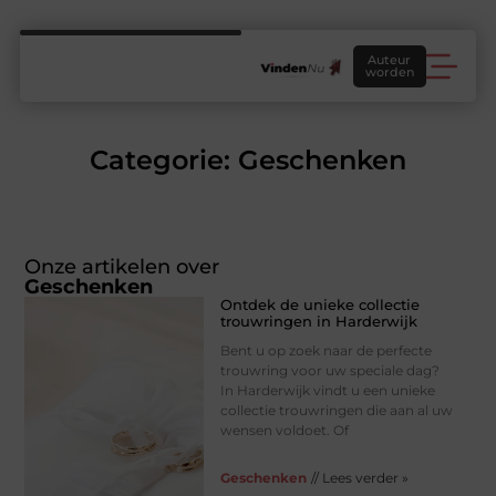
Auteur
worden
Categorie: Geschenken
Onze artikelen over
Geschenken
Ontdek de unieke collectie
trouwringen in Harderwijk
Bent u op zoek naar de perfecte
trouwring voor uw speciale dag?
In Harderwijk vindt u een unieke
collectie trouwringen die aan al uw
wensen voldoet. Of
Geschenken
// Lees verder »