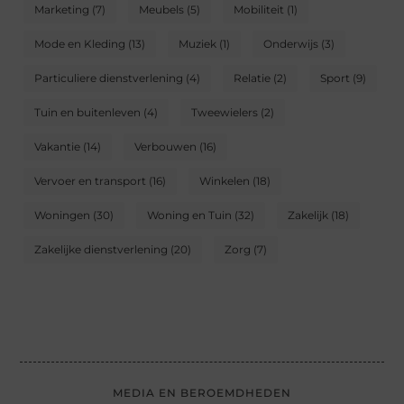
Marketing
(7)
Meubels
(5)
Mobiliteit
(1)
Mode en Kleding
(13)
Muziek
(1)
Onderwijs
(3)
Particuliere dienstverlening
(4)
Relatie
(2)
Sport
(9)
Tuin en buitenleven
(4)
Tweewielers
(2)
Vakantie
(14)
Verbouwen
(16)
Vervoer en transport
(16)
Winkelen
(18)
Woningen
(30)
Woning en Tuin
(32)
Zakelijk
(18)
Zakelijke dienstverlening
(20)
Zorg
(7)
MEDIA EN BEROEMDHEDEN