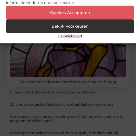
informatie vindt u in ons cookiebeleid.
Cookies Accepteren
RECENTE BERICHTEN
Bekijk Voorkeuren
Cookiebeleid
Een kinderfeestje met creatieve workshops in Tilburg
Cinewall als blikvanger in uw moderne interieur
Zo vind je de juiste stukadoorgroothandel voor je project
Hoe bepaalt u de juiste afmeting voor het huren van een grote
partytent in Hilversum?
Welke gezondheidsrisico's worden nog altijd onderschat bij