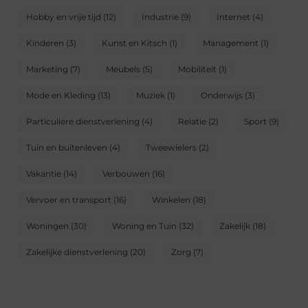
Hobby en vrije tijd
(12)
Industrie
(9)
Internet
(4)
Kinderen
(3)
Kunst en Kitsch
(1)
Management
(1)
Marketing
(7)
Meubels
(5)
Mobiliteit
(1)
Mode en Kleding
(13)
Muziek
(1)
Onderwijs
(3)
Particuliere dienstverlening
(4)
Relatie
(2)
Sport
(9)
Tuin en buitenleven
(4)
Tweewielers
(2)
Vakantie
(14)
Verbouwen
(16)
Vervoer en transport
(16)
Winkelen
(18)
Woningen
(30)
Woning en Tuin
(32)
Zakelijk
(18)
Zakelijke dienstverlening
(20)
Zorg
(7)