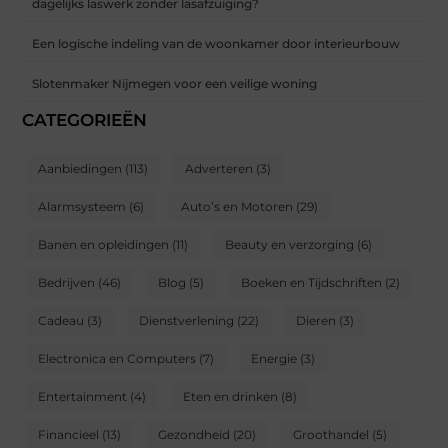
dagelijks laswerk zonder lasafzuiging?
Een logische indeling van de woonkamer door interieurbouw
Slotenmaker Nijmegen voor een veilige woning
CATEGORIEËN
Aanbiedingen
(113)
Adverteren
(3)
Alarmsysteem
(6)
Auto’s en Motoren
(29)
Banen en opleidingen
(11)
Beauty en verzorging
(6)
Bedrijven
(46)
Blog
(5)
Boeken en Tijdschriften
(2)
Cadeau
(3)
Dienstverlening
(22)
Dieren
(3)
Electronica en Computers
(7)
Energie
(3)
Entertainment
(4)
Eten en drinken
(8)
Financieel
(13)
Gezondheid
(20)
Groothandel
(5)