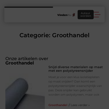
Auteur
worden
Categorie: Groothandel
Onze artikelen over
Groothandel
Snijd diverse materialen op maat
met een polystyreensnijder
Moet je voor een klus isolatieplaten
op maat snijden? Dan komt een
polystyreensnijder waarschijnlijk van
pas. Deze snijder kan gebruikt
worden om polystyreen, maar ook
Groothandel
// Lees verder »