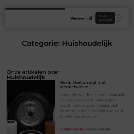
Auteur
worden
Categorie: Huishoudelijk
Onze artikelen over
Huishoudelijk
Flexibiliteit en stijl met
meubelwielen
In een tijd waarin de aanpasbaarheid
van ruimtes steeds belangrijker
wordt, hebben zwenkwielen zich
ontpopt als een essentiële tool voor
zowel thuis als op de
Huishoudelijk
// Lees verder »