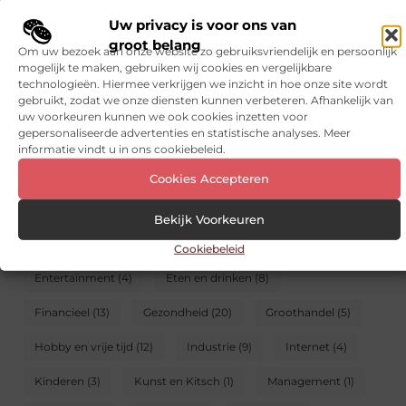
Uw privacy is voor ons van
CATEGORIEËN
groot belang
Om uw bezoek aan onze website zo gebruiksvriendelijk en persoonlijk
mogelijk te maken, gebruiken wij cookies en vergelijkbare
Aanbiedingen
(113)
Adverteren
(3)
technologieën. Hiermee verkrijgen we inzicht in hoe onze site wordt
gebruikt, zodat we onze diensten kunnen verbeteren. Afhankelijk van
Alarmsysteem
(6)
Auto’s en Motoren
(29)
uw voorkeuren kunnen we ook cookies inzetten voor
gepersonaliseerde advertenties en statistische analyses. Meer
Banen en opleidingen
(11)
Beauty en verzorging
(6)
informatie vindt u in ons cookiebeleid.
Bedrijven
(46)
Blog
(5)
Boeken en Tijdschriften
(2)
Cookies Accepteren
Cadeau
(3)
Dienstverlening
(22)
Dieren
(3)
Bekijk Voorkeuren
Electronica en Computers
(7)
Energie
(3)
Cookiebeleid
Entertainment
(4)
Eten en drinken
(8)
Financieel
(13)
Gezondheid
(20)
Groothandel
(5)
Hobby en vrije tijd
(12)
Industrie
(9)
Internet
(4)
Kinderen
(3)
Kunst en Kitsch
(1)
Management
(1)