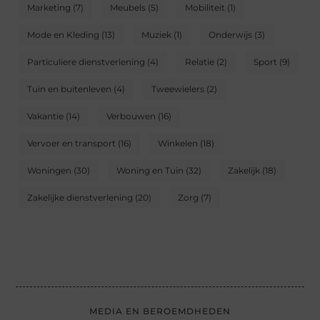
Marketing
(7)
Meubels
(5)
Mobiliteit
(1)
Mode en Kleding
(13)
Muziek
(1)
Onderwijs
(3)
Particuliere dienstverlening
(4)
Relatie
(2)
Sport
(9)
Tuin en buitenleven
(4)
Tweewielers
(2)
Vakantie
(14)
Verbouwen
(16)
Vervoer en transport
(16)
Winkelen
(18)
Woningen
(30)
Woning en Tuin
(32)
Zakelijk
(18)
Zakelijke dienstverlening
(20)
Zorg
(7)
MEDIA EN BEROEMDHEDEN