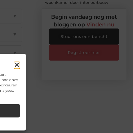
woonkamer door interieurbouw
▼
Begin vandaag nog met
bloggen op
Vinden nu
▼
Stuur ons een bericht
▼
Registreer hier
▼
ken,
n hoe onze
voorkeuren
▼
nalyses.
il