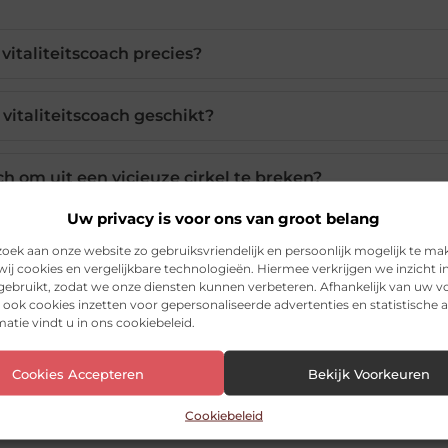
vitaliteitscoach precies?
 vitaliteitscoach geschikt?
ch om uit een vicieuze cirkel te breken?
Uw privacy is voor ons van groot belang
ng voor meer energie en minder stress?
ek aan onze website zo gebruiksvriendelijk en persoonlijk mogelijk te ma
ij cookies en vergelijkbare technologieën. Hiermee verkrijgen we inzicht i
 gebruikt, zodat we onze diensten kunnen verbeteren. Afhankelijk van uw 
 dit niet zelf aanpakken?
ook cookies inzetten voor gepersonaliseerde advertenties en statistische a
atie vindt u in ons cookiebeleid.
Cookies Accepteren
Bekijk Voorkeuren
Pinterest
LinkedIn
Ema
Cookiebeleid