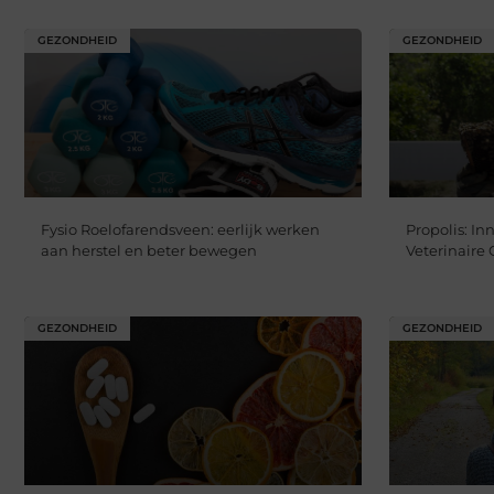
GEZONDHEID
GEZONDHEID
Fysio Roelofarendsveen: eerlijk werken
Propolis: In
aan herstel en beter bewegen
Veterinair
GEZONDHEID
GEZONDHEID