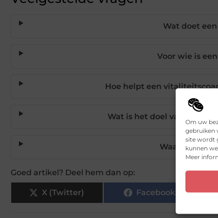
Wat doet een 
Voor wie is een
Hoe helpt een vitaliteitscoa
Wat is het doel van coachi
Om uw bezo
gebruiken w
site wordt
Waarom kun je
kunnen we 
Meer inform
Goed artikel? Deel hem dan op:
X (Twitter)
Facebook