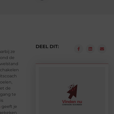
DEEL DIT:
arbij ze
 rond de
 welstand
schakelen
eitscoach
oelen,
met de
 gang te
is
h
geeft je
 gekeken