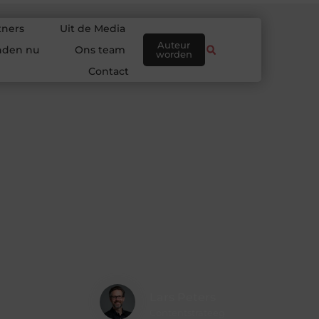
tners
Uit de Media
Auteur
nden nu
Ons team
worden
Contact
Lars Peters
Contentstrateeg