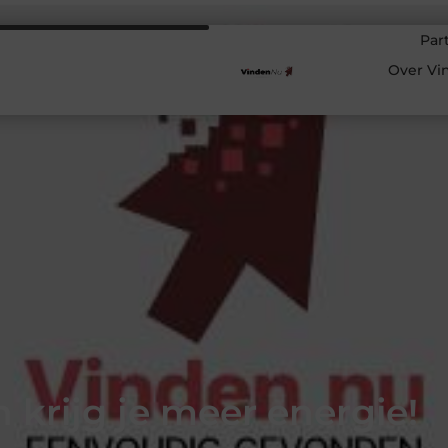
Par
Over Vi
h krijg je meer energie!