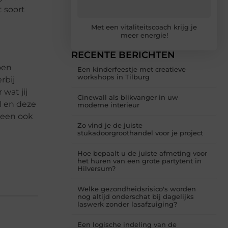
t soort
Met een vitaliteitscoach krijg je
meer energie!
RECENTE BERICHTEN
oen
Een kinderfeestje met creatieve
workshops in Tilburg
rbij
wat jij
Cinewall als blikvanger in uw
el en deze
moderne interieur
heen ook
Zo vind je de juiste
stukadoorgroothandel voor je project
Hoe bepaalt u de juiste afmeting voor
het huren van een grote partytent in
Hilversum?
Welke gezondheidsrisico's worden
nog altijd onderschat bij dagelijks
laswerk zonder lasafzuiging?
Een logische indeling van de