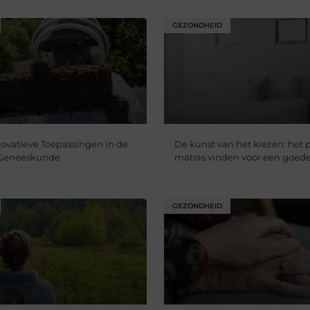
GEZONDHEID
novatieve Toepassingen in de
De kunst van het kiezen: het 
e Geneeskunde
matras vinden voor een goede
GEZONDHEID