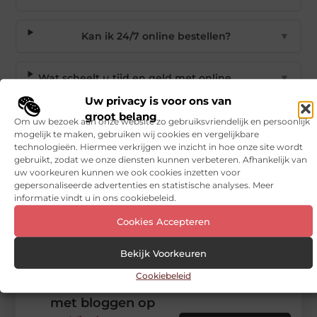
Kan ik 24/7 online bestellen?
▼
Wat scheelt u tijd en geld met online
▼
bestellen?
Uw privacy is voor ons van
groot belang
Om uw bezoek aan onze website zo gebruiksvriendelijk en persoonlijk
Goed artikel? Deel hem dan op:
mogelijk te maken, gebruiken wij cookies en vergelijkbare
technologieën. Hiermee verkrijgen we inzicht in hoe onze site wordt
gebruikt, zodat we onze diensten kunnen verbeteren. Afhankelijk van
X
Facebook
Pinterest
LinkedIn
Email
(Twitter)
uw voorkeuren kunnen we ook cookies inzetten voor
gepersonaliseerde advertenties en statistische analyses. Meer
informatie vindt u in ons cookiebeleid.
Tags en Categorieën:
Groothandel
,
Horeca-apparatuur
,
Horecakoelkasten
Cookies Accepteren
DEEL DIT:
Bekijk Voorkeuren
Cookiebeleid
Begin vandaag nog
met bloggen op