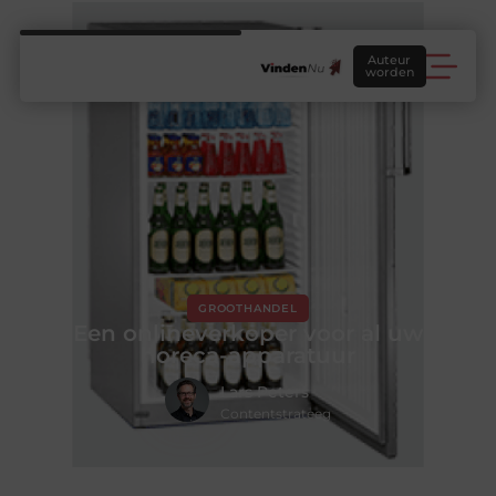
Auteur
worden
GROOTHANDEL
Een onlineverkoper voor al uw
horeca-apparatuur
Lars Peters
Contentstrateeg