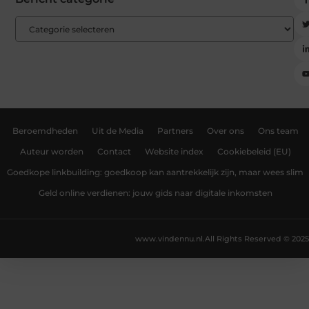
Beroemdheden
Uit de Media
Partners
Over ons
Ons team
Auteur worden
Contact
Website index
Cookiebeleid (EU)
Goedkope linkbuilding: goedkoop kan aantrekkelijk zijn, maar wees slim
Geld online verdienen: jouw gids naar digitale inkomsten
www.vindennu.nl.
All Rights Reserved © 2025